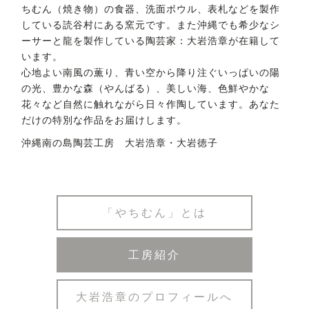
ちむん（焼き物）の食器、洗面ボウル、表札などを製作
している読谷村にある窯元です。また沖縄でも希少なシ
ーサーと龍を製作している陶芸家：大岩浩章が在籍して
います。
心地よい南風の薫り、青い空から降り注ぐいっぱいの陽
の光、
豊かな森（やんばる）、美しい海、色鮮やかな
花々など自然に触れながら日々作陶しています。あなた
だけの特別な作品をお届けします。
沖縄南の島陶芸工房 大岩浩章・大岩徳子
「やちむん」とは
工房紹介
大岩浩章のプロフィールへ