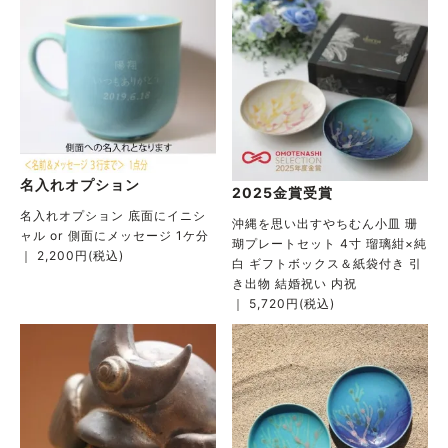
名入れオプション
2025金賞受賞
名入れオプション 底面にイニシ
沖縄を思い出すやちむん小皿 珊
ャル or 側面にメッセージ 1ケ分
瑚プレートセット 4寸 瑠璃紺×純
｜ 2,200円(税込)
白 ギフトボックス＆紙袋付き 引
き出物 結婚祝い 内祝
｜ 5,720円(税込)