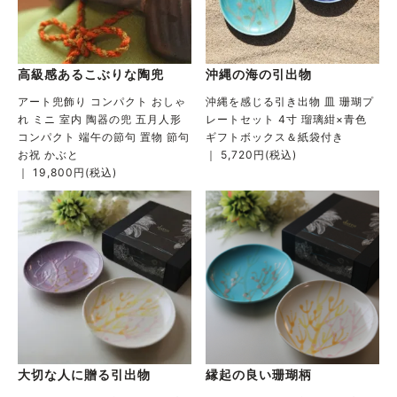
高級感あるこぶりな陶兜
沖縄の海の引出物
アート兜飾り コンパクト おしゃ
沖縄を感じる引き出物 皿 珊瑚プ
れ ミニ 室内 陶器の兜 五月人形
レートセット 4寸 瑠璃紺×青色
コンパクト 端午の節句 置物 節句
ギフトボックス＆紙袋付き
お祝 かぶと
｜ 5,720円(税込)
｜ 19,800円(税込)
大切な人に贈る引出物
縁起の良い珊瑚柄