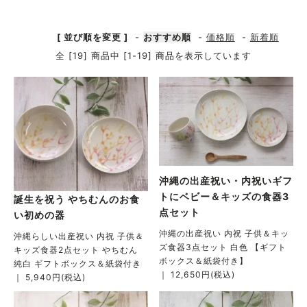
[ 並び順を変更 ]
-
おすすめ順
-
価格順
-
新着順
全 [19] 商品中 [1-19] 商品を表示しています
沖縄の出産祝い・内祝いギフ
トにベビー＆キッズの食器3
誕生を祝う やちむんのお食
点セット
い初めの器
沖縄の出産祝い 内祝 子供＆キッ
沖縄らしい出産祝い 内祝 子供＆
ズ食器3点セット 白色 【ギフト
キッズ食器2点セット やちむん
ボックス＆紙袋付き】
純白 ギフトボックス＆紙袋付き
｜ 12,650円(税込)
｜ 5,940円(税込)