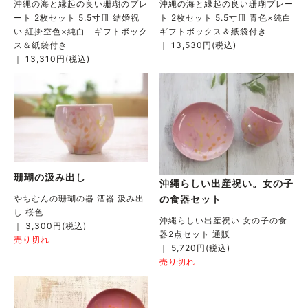
沖縄の海と縁起の良い珊瑚のプレ
沖縄の海と縁起の良い珊瑚プレー
ート 2枚セット 5.5寸皿 結婚祝
ト 2枚セット 5.5寸皿 青色×純白
い 紅掛空色×純白 ギフトボック
ギフトボックス＆紙袋付き
ス＆紙袋付き
｜ 13,530円(税込)
｜ 13,310円(税込)
珊瑚の汲み出し
沖縄らしい出産祝い。女の子
の食器セット
やちむんの珊瑚の器 酒器 汲み出
し 桜色
沖縄らしい出産祝い 女の子の食
｜ 3,300円(税込)
器2点セット 通販
売り切れ
｜ 5,720円(税込)
売り切れ