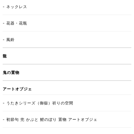
- ネックレス
- 花器・花瓶
- 風鈴
龍
鬼の置物
アートオブジェ
- うたきシリーズ（御嶽）祈りの空間
- 初節句 兜 かぶと 鯉のぼり 置物 アートオブジェ