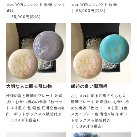
ゃれ 室内コンパクト 販売 ダッタ
ゃれ 室内コンパクト 販売
通販
｜ 55,000円(税込)
｜ 55,000円(税込)
大切な人に贈る引出物
縁起の良い珊瑚柄
沖縄の海と珊瑚のプレート 出産
おしゃれに彩る沖縄のやちむん
祝い お食い初めの食器 2枚セッ
珊瑚プレート 出産祝い お食い初
ト 4寸皿 白色 紫色 紅掛空色×純
めの食器 2枚セット 4寸皿 白色
白 ギフトボックス＆紙袋付き
スカイブルー色 青色×純白 ギフ
｜ 5,390円(税込)
トボックス＆紙袋付き
｜ 5,390円(税込)