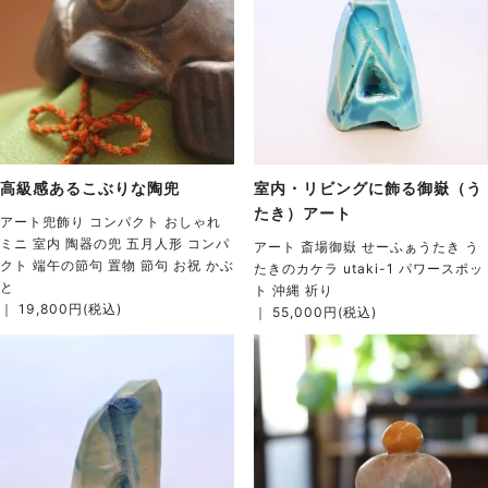
高級感あるこぶりな陶兜
室内・リビングに飾る御嶽（う
たき）アート
アート兜飾り コンパクト おしゃれ
ミニ 室内 陶器の兜 五月人形 コンパ
アート 斎場御嶽 せーふぁうたき う
クト 端午の節句 置物 節句 お祝 かぶ
たきのカケラ utaki-1 パワースポッ
と
ト 沖縄 祈り
｜ 19,800円(税込)
｜ 55,000円(税込)