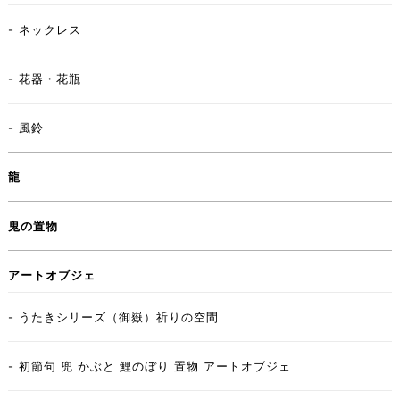
- ネックレス
- 花器・花瓶
- 風鈴
龍
鬼の置物
アートオブジェ
- うたきシリーズ（御嶽）祈りの空間
- 初節句 兜 かぶと 鯉のぼり 置物 アートオブジェ