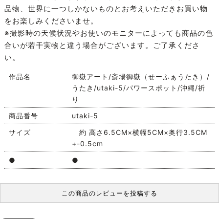
品物、世界に一つしかないものとお考えいただきお買い物
をお楽しみくださいませ。
※撮影時の天候状況やお使いのモニターによっても商品の色
合いが若干実物と違う場合がございます。ご了承くださ
い。
作品名
御嶽アート/斎場御嶽（せーふぁうたき）/
うたき/utaki-5/パワースポット/沖縄/祈
り
商品番号
utaki-5
サイズ
約 高さ6.5CM×横幅5CM×奥行3.5CM
+-0.5cm
●
●
この商品のレビューを投稿する