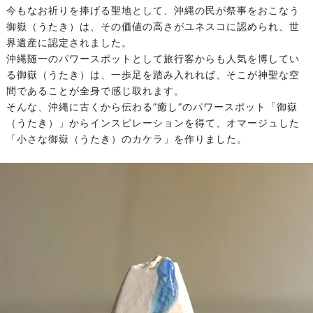
今もなお祈りを捧げる聖地として、沖縄の民が祭事をおこなう
御嶽（うたき）は、その価値の高さがユネスコに認められ、世
界遺産に認定されました。
沖縄随一のパワースポットとして旅行客からも人気を博してい
る御嶽（うたき）は、一歩足を踏み入れれば、そこが神聖な空
間であることが全身で感じ取れます。
そんな、沖縄に古くから伝わる”癒し”のパワースポット「御嶽
（うたき）」からインスピレーションを得て、オマージュした
「小さな御嶽（うたき）のカケラ」を作りました。