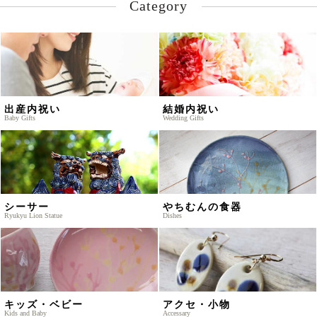
Category
出産内祝い
結婚内祝い
Baby Gifts
Wedding Gifts
シーサー
やちむんの食器
Ryukyu Lion Statue
Dishes
キッズ・ベビー
アクセ・小物
Kids and Baby
Accessary