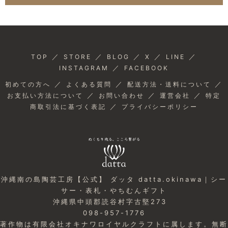
／
／
／
／
／
TOP
STORE
BLOG
X
LINE
／
INSTAGRAM
FACEBOOK
／
／
／
初めての方へ
よくある質問
配送方法・送料について
／
／
／
お支払い方法について
お問い合わせ
運営会社
特定
／
商取引法に基づく表記
プライバシーポリシー
沖縄南の島陶芸工房【公式】 ダッタ datta.okinawa｜シー
サー・表札・やちむんギフト
沖縄県中頭郡読谷村字古堅273
098-957-1776
著作物は有限会社オキナワロイヤルクラフトに属します。無断