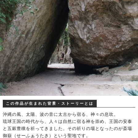
この作品が生まれた背景・ストーリーとは
沖縄の風、太陽、波の音に太古から宿る、神々の息吹。
琉球王国の時代から、人々は自然に宿る神を崇め、王国の安泰
と五穀豊穣を祈ってきました。その祈りの場となったのが斎場
御嶽（せーふぁうたき）という聖地です。