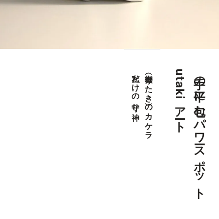
utaki
手の平に包むパワースポット
私だけの守り神
御嶽（うたき）のカケラ
アート