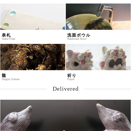
表札
洗面ボウル
Name Plate
Handwash Bowl
龍
祈り
Dragon Statues
Prayer
Delivered