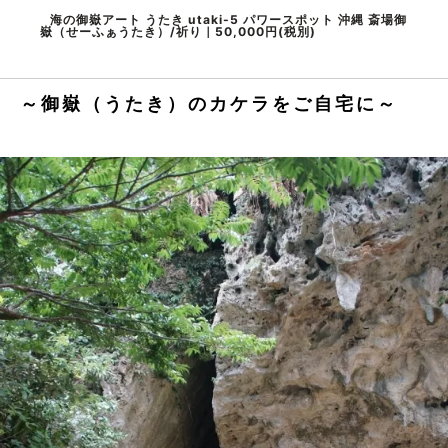
海の御嶽アート うたき utaki-5 パワースポット 沖縄 斎場御
嶽（せーふぁうたき）/祈り｜50,000円(税別)
～御嶽（うたき）のカケラをご自宅に～