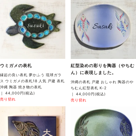
ウミガメの表札
紅型染めの彩りを陶器（やちむ
ん）に表現しました。
縁起の良い表札 夢かふう 琉球ガラ
ス ウミガメの表札18 人気 戸建 表札
沖縄の表札 戸建 おしゃれ 陶器のや
沖縄 陶器 焼き物の表札
ちむん紅型表札 K-2
｜ 44,000円(税込)
｜ 44,000円(税込)
売り切れ
売り切れ