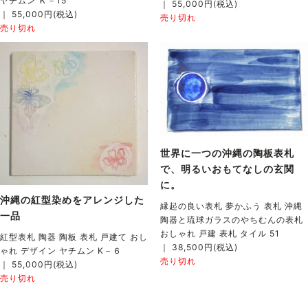
ヤチムン Ｋ－15
｜ 55,000円(税込)
｜ 55,000円(税込)
売り切れ
売り切れ
世界に一つの沖縄の陶板表札
で、明るいおもてなしの玄関
に。
沖縄の紅型染めをアレンジした
縁起の良い表札 夢かふう 表札 沖縄
一品
陶器と琉球ガラスのやちむんの表札
おしゃれ 戸建 表札 タイル 51
紅型表札 陶器 陶板 表札 戸建て おし
｜ 38,500円(税込)
ゃれ デザイン ヤチムン K－６
売り切れ
｜ 55,000円(税込)
売り切れ