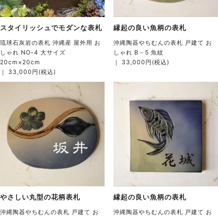
スタイリッシュでモダンな表札
縁起の良い魚柄の表札
琉球石灰岩の表札 沖縄産 屋外用 お
沖縄陶器やちむんの表札 戸建て お
しゃれ NO-4 大サイズ
しゃれ B－5 魚紋
20cm×20cm
｜ 33,000円(税込)
｜ 33,000円(税込)
やさしい丸型の花柄表札
縁起の良い魚柄の表札
沖縄陶器やちむんの表札 戸建て お
沖縄陶器やちむんの表札 戸建て お