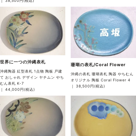
｜ 38,500円(税込)
世界に一つの沖縄表札
珊瑚の表札/Coral Flower
沖縄陶器 紅型表札 1点物 陶板 戸建
沖縄の表札 珊瑚表札 陶器 やちむん
て おしゃれ デザイン ヤチムン やち
オリジナル 陶板 Coral Flower 4
むん表札 K-7
｜ 38,500円(税込)
｜ 44,000円(税込)