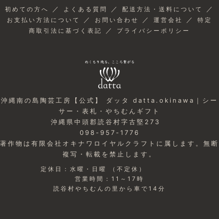
／
／
／
初めての方へ
よくある質問
配送方法・送料について
／
／
／
お支払い方法について
お問い合わせ
運営会社
特定
／
商取引法に基づく表記
プライバシーポリシー
沖縄南の島陶芸工房【公式】 ダッタ datta.okinawa｜シー
サー・表札・やちむんギフト
沖縄県中頭郡読谷村字古堅273
098-957-1776
著作物は有限会社オキナワロイヤルクラフトに属します。無断
複写・転載を禁止します。
定休日：水曜・日曜 （不定休）
営業時間：11～17時
読谷村やちむんの里から車で14分