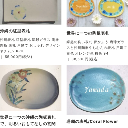
沖縄の紅型表札
世界に一つの陶板表札
沖縄表札 紅型表札 琉球ガラス 陶器
縁起の良い表札 夢かふう 琉球ガラ
陶板 表札 戸建て おしゃれ デザイン
スと沖縄陶器やちむんの表札 戸建て
ヤチムン K-10
黄色 オレンジ色 桜色 94
｜ 55,000円(税込)
｜ 38,500円(税込)
世界に一つの沖縄の陶板表札
珊瑚の表札/Coral Flower
で、明るいおもてなしの玄関