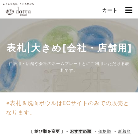
カート
表札|大きめ[会社・店舗用]
住居用・店舗や会社のネームプレートとにご利用いただける表
札です。
※表札＆洗面ボウルはECサイトのみでの販売と
なります。
[ 並び順を変更 ]
-
おすすめ順
-
価格順
-
新着順