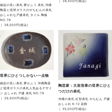
｜ 38,500円(税込)
縁起の良い表札 夢かふう 表札 沖縄
陶器と琉球ガラスのやちむんの表札
おしゃれな戸建表札 タイル 陶板
NO-76
｜ 38,500円(税込)
世界にひとつしかない一点物
縁起の良い表札 夢かふう 沖縄陶器
陶芸家：大岩浩章の世界にひと
と琉球ガラスの表札人気あるデザイ
つだけの表札
ン おしゃれ 戸建 表札 NO-79
｜ 39,600円(税込)
沖縄の表札 紅型表札 やちむん 戸建
おしゃれ K-12 花柄
｜ 55,000円(税込)