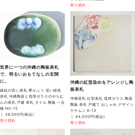
売り切れ
世界に一つの沖縄の陶板表札
で、明るいおもてなしの玄関
に。
沖縄の紅型染めをアレンジし陶
板表札
縁起の良い表札 夢かふう 深い緑色
表札 沖縄陶器と琉球ガラスのやちむ
沖縄表札 紅型表札 琉球ガラス 陶器
んの表札 戸建 表札 タイル 陶板 一点
陶板 表札 戸建て おしゃれ デザイン
物 NO-15
ヤチムン K-13
｜ 38,500円(税込)
｜ 44,000円(税込)
売り切れ
売り切れ