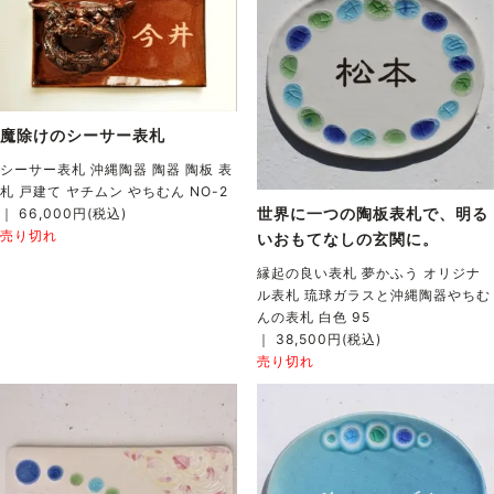
魔除けのシーサー表札
シーサー表札 沖縄陶器 陶器 陶板 表
札 戸建て ヤチムン やちむん NO-2
世界に一つの陶板表札で、明る
｜ 66,000円(税込)
売り切れ
いおもてなしの玄関に。
縁起の良い表札 夢かふう オリジナ
ル表札 琉球ガラスと沖縄陶器やちむ
んの表札 白色 95
｜ 38,500円(税込)
売り切れ