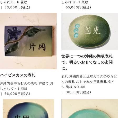
しゃれ B－6 花紋
しゃれ C－1 魚紋
｜ 33,000円(税込)
｜ 55,000円(税込)
世界に一つの沖縄の陶板表札
で、明るいおもてなしの玄関
に。
ハイビスカスの表札
表札 沖縄陶器と琉球ガラスのやちむ
んの表札 おしゃれな戸建表札 タイ
沖縄陶器やちむんの表札 戸建て お
ル 陶板 NO-45
しゃれ C－3 花紋
｜ 38,500円(税込)
｜ 66,000円(税込)