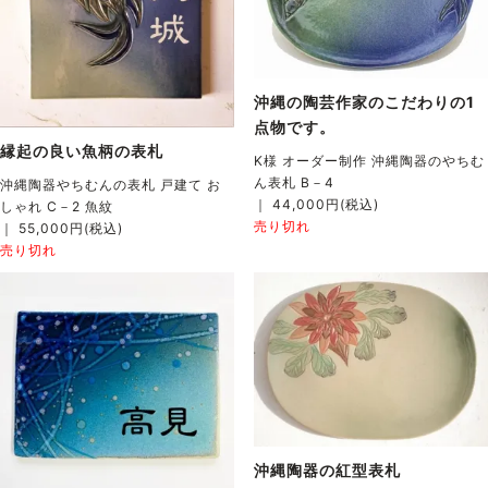
沖縄の陶芸作家のこだわりの1
点物です。
縁起の良い魚柄の表札
K様 オーダー制作 沖縄陶器のやちむ
ん表札 B－4
沖縄陶器やちむんの表札 戸建て お
｜ 44,000円(税込)
しゃれ C－2 魚紋
売り切れ
｜ 55,000円(税込)
売り切れ
沖縄陶器の紅型表札