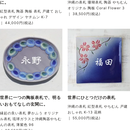
に。
沖縄の表札 珊瑚表札 陶器 やちむん
オリジナル 陶板 Coral Flower 3
紅型表札 陶器 陶板 表札 戸建て おし
｜ 38,500円(税込)
ゃれ デザイン ヤチムン K-7
｜ 44,000円(税込)
世界に一つの陶板表札で、明る
世界にひとつだけの表札
いおもてなしの玄関に。
沖縄の表札 紅型表札 やちむん 戸建
おしゃれ K-13 花柄
縁起の良い表札 夢かふう オリジナ
｜ 55,000円(税込)
ル表札 琉球ガラスと沖縄陶器やちむ
んの表札 薄紫色 96