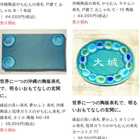
沖縄陶器の表札 やちむん ヤチムン
沖縄陶器やちむんの表札 戸建て お
表札 戸建て おしゃれ C－10 陶板
しゃれ B－1 魚紋
｜ 44,000円(税込)
｜ 44,000円(税込)
売り切れ
売り切れ
世界に一つの沖縄の陶板表札
で、明るいおもてなしの玄関
に。
世界に一つの陶板表札で、明る
縁起の良い表札 夢かふう 表札 沖縄
いおもてなしの玄関に。
陶器と琉球ガラスのやちむん表札 戸
建表札 タイル 陶板 NO-59
縁起の良い表札 夢かふう オリジナ
｜ 38,500円(税込)
ル表札 琉球ガラスのやちむんの表札
売り切れ
ターコイズ 77
｜ 38,500円(税込)