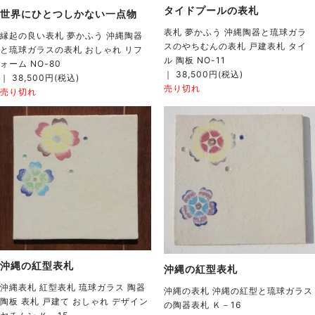
タイドプールの表札
世界にひとつしかない一点物
表札 夢かふう 沖縄陶器と琉球ガラ
縁起の良い表札 夢かふう 沖縄陶器
スのやちむんの表札 戸建表札 タイ
と琉球ガラスの表札 おしゃれ リフ
ル 陶板 NO-11
ォーム NO-80
｜ 38,500円(税込)
｜ 38,500円(税込)
売り切れ
売り切れ
沖縄の紅型表札
沖縄の紅型表札
沖縄表札 紅型表札 琉球ガラス 陶器
沖縄の表札 沖縄の紅型と琉球ガラス
陶板 表札 戸建て おしゃれ デザイン
の陶器表札 Ｋ－16