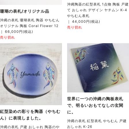
沖縄陶器の紅型表札 1点物 陶板 戸建
て おしゃれ デザイン ヤチムン K-4
珊瑚の表札/オリジナル品
やちむん表札
沖縄の表札 珊瑚表札 陶器 やちむん
｜ 44,000円(税込)
オリジナル 陶板 Coral Flower 12
売り切れ
｜ 66,000円(税込)
売り切れ
世界に一つの沖縄の陶板表札
で、明るいおもてなしの玄関
紅型染めの彩りを陶器（やちむ
に。
ん）に表現しました。
沖縄の表札 紅型表札 やちむん 戸建
おしゃれ K-26
沖縄の表札 戸建 おしゃれ 陶器のや