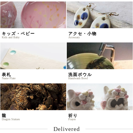
キッズ・ベビー
アクセ・小物
Kids and Baby
Accessary
表札
洗面ボウル
Name Plate
Handwash Bowl
龍
祈り
Dragon Statues
Prayer
Delivered