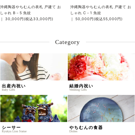
沖縄陶器やちむんの表札 戸建て お
沖縄陶器やちむんの表札 戸建て お
しゃれ B－5 魚紋
しゃれ C－1 魚紋
｜ 30,000円(税込33,000円)
｜ 50,000円(税込55,000円)
Category
出産内祝い
結婚内祝い
Baby Gifts
Wedding Gifts
シーサー
やちむんの食器
Ryukyu Lion Statue
Dishes