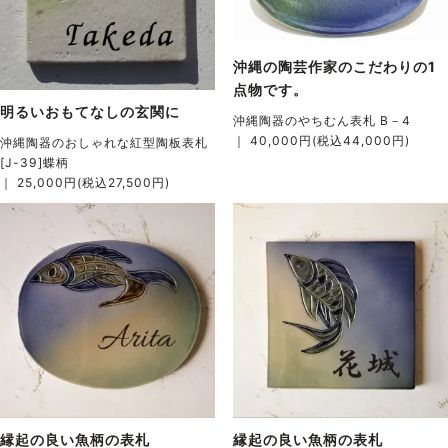
沖縄の陶芸作家のこだわりの1
点物です。
明るいおもてなしの玄関に
沖縄陶器のやちむん表札 B－4
｜ 40,000円(税込44,000円)
沖縄陶器のおしゃれな紅型陶板表札
[J-39]蝶柄
｜ 25,000円(税込27,500円)
縁起の良い魚柄の表札
縁起の良い魚柄の表札