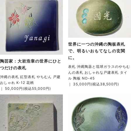
世界に一つの沖縄の陶板表札
で、明るいおもてなしの玄関
に。
陶芸家：大岩浩章の世界にひと
表札 沖縄陶器と琉球ガラスのやちむ
つだけの表札
んの表札 おしゃれな戸建表札 タイ
沖縄の表札 紅型表札 やちむん 戸建
ル 陶板 NO-45
おしゃれ K-12 花柄
｜ 35,000円(税込38,500円)
｜ 50,000円(税込55,000円)