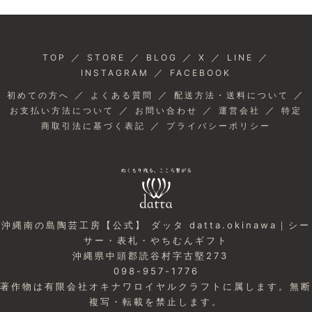
／
／
／
／
／
TOP
STORE
BLOG
X
LINE
／
INSTAGRAM
FACEBOOK
／
／
／
初めての方へ
よくある質問
配送方法・送料について
／
／
／
お支払い方法について
お問い合わせ
運営会社
特定
／
商取引法に基づく表記
プライバシーポリシー
沖縄南の島陶芸工房【公式】 ダッタ datta.okinawa｜シー
サー・表札・やちむんギフト
沖縄県中頭郡読谷村字古堅273
098-957-1776
著作物は有限会社オキナワロイヤルクラフトに属します。無断
複写・転載を禁止します。