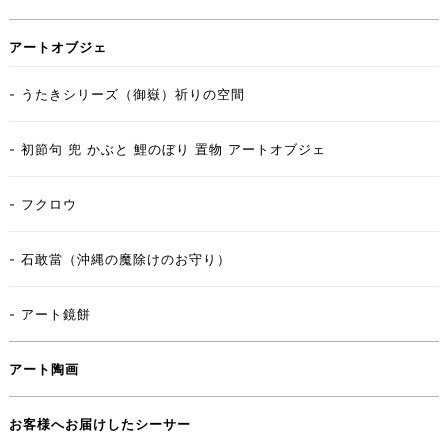
アートオブジェ
- うたきシリーズ（御嶽）祈りの空間
- 初節句 兜 かぶと 鯉のぼり 置物 アートオブジェ
- フクロウ
- 石敢當（沖縄の魔除けのお守り）
- アート鏡餅
アート陶画
お客様へお届けしたシーサー