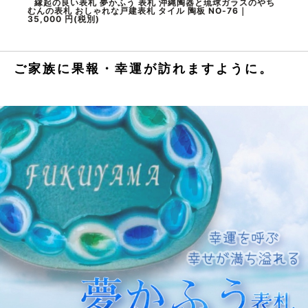
縁起の良い表札 夢かふう 表札 沖縄陶器と琉球ガラスのやち
むんの表札 おしゃれな戸建表札 タイル 陶板 NO-76｜
35,000 円(税別)
ご家族に果報・幸運が訪れますように。