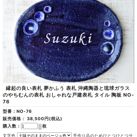
縁起の良い表札 夢かふう 表札 沖縄陶器と琉球ガラス
のやちむんの表札 おしゃれな戸建表札 タイル 陶板 NO-
76
型番：NO-76
販売価格：
38,500円(税込)
購入数：
枚
文字色
手作り品のためひとつひとつサ