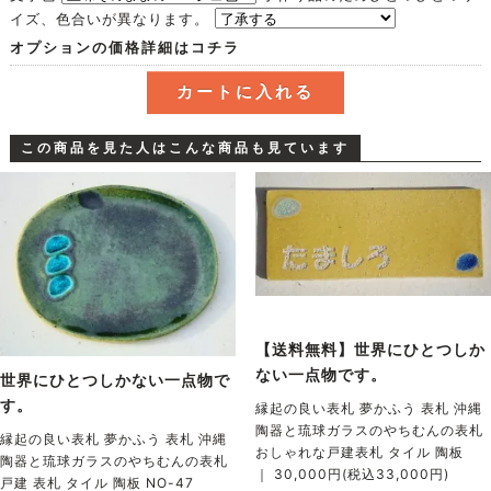
イズ、色合いが異なります。
オプションの価格詳細はコチラ
この商品を見た人はこんな商品も見ています
【送料無料】世界にひとつしか
ない一点物です。
世界にひとつしかない一点物で
す。
縁起の良い表札 夢かふう 表札 沖縄
陶器と琉球ガラスのやちむんの表札
縁起の良い表札 夢かふう 表札 沖縄
おしゃれな戸建表札 タイル 陶板
陶器と琉球ガラスのやちむんの表札
｜ 30,000円(税込33,000円)
戸建 表札 タイル 陶板 NO-47