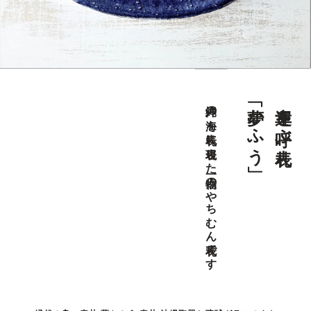
「夢かふう」
幸運を呼ぶ表札
沖縄の海を表札に表現した一点物のやちむん表札です