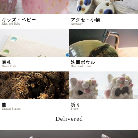
キッズ・ベビー
アクセ・小物
Kids and Baby
Accessary
表札
洗面ボウル
Name Plate
Handwash Bowl
龍
祈り
Dragon Statues
Prayer
Delivered