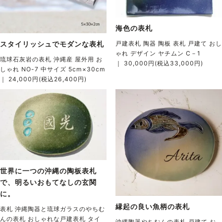
海色の表札
スタイリッシュでモダンな表札
戸建表札 陶器 陶板 表札 戸建て おし
ゃれ デザイン ヤチムン C－1
琉球石灰岩の表札 沖縄産 屋外用 お
｜ 30,000円(税込33,000円)
しゃれ NO-7 中サイズ 5cm×30cm
｜ 24,000円(税込26,400円)
世界に一つの沖縄の陶板表札
で、明るいおもてなしの玄関
に。
縁起の良い魚柄の表札
表札 沖縄陶器と琉球ガラスのやちむ
んの表札 おしゃれな戸建表札 タイ
沖縄陶器やちむんの表札 戸建て お