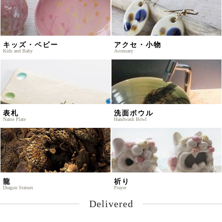
キッズ・ベビー
アクセ・小物
Kids and Baby
Accessary
表札
洗面ボウル
Name Plate
Handwash Bowl
龍
祈り
Dragon Statues
Prayer
Delivered