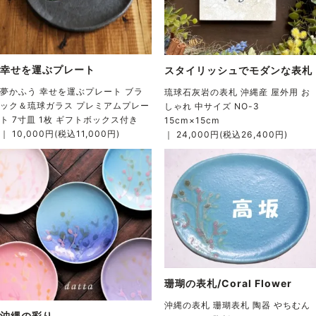
幸せを運ぶプレート
スタイリッシュでモダンな表札
夢かふう 幸せを運ぶプレート ブラ
琉球石灰岩の表札 沖縄産 屋外用 お
ック＆琉球ガラス プレミアムプレー
しゃれ 中サイズ NO-3
ト 7寸皿 1枚 ギフトボックス付き
15cm×15cm
｜ 10,000円(税込11,000円)
｜ 24,000円(税込26,400円)
珊瑚の表札/Coral Flower
沖縄の表札 珊瑚表札 陶器 やちむん
沖縄の彩り