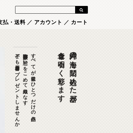
Blog
支払・送料
／
アカウント
／
カート
食卓を明るく彩ります
沖縄の海を閉じ込めた器が
子ども用食器をプレゼントしませんか
陶芸作家が想いをこめて織りなす
すべてが世界にひとつだけの作品