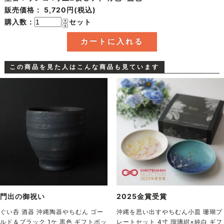
販売価格：
5,720円(税込)
購入数：
セット
この商品を見た人はこんな商品も見ています
門出の御祝い
2025金賞受賞
ぐい呑 酒器 沖縄陶器やちむん ゴー
沖縄を思い出すやちむん小皿 珊瑚プ
ルド＆ブラック 1ケ 黒色 ギフトボッ
レートセット 4寸 瑠璃紺×純白 ギフ