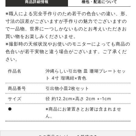
商品詳細情報
梱包・配送について
※職人による完全手作りのため若干の色合いの違い、形、
寸法の誤差がございますが手作りの魅力でございますの
で一品物、世界に一つしかないものとお考えいただきお
買い物をお楽しみくださいませ。
※撮影時の天候状況やお使いのモニターによっても商品の
色合いが若干実物と違う場合がございます。ご了承くだ
さい。
作品名
沖縄らしい引出物 皿 珊瑚プレートセッ
ト 4寸 瑠璃紺×青色
商品番号
引出物小皿2枚セット
サイズ
径 約12.2cm×高さ 2cm +-1cm
●
※商品にお箸置きとお箸は含まれませ
ん。