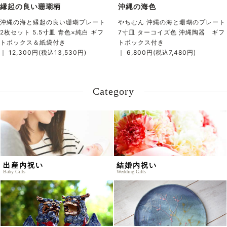
縁起の良い珊瑚柄
沖縄の海色
沖縄の海と縁起の良い珊瑚プレート
やちむん 沖縄の海と珊瑚のプレート
2枚セット 5.5寸皿 青色×純白 ギフ
7寸皿 ターコイズ色 沖縄陶器 ギフ
トボックス＆紙袋付き
トボックス付き
｜ 12,300円(税込13,530円)
｜ 6,800円(税込7,480円)
Category
出産内祝い
結婚内祝い
Baby Gifts
Wedding Gifts