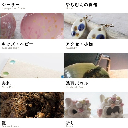
シーサー
やちむんの食器
Ryukyu Lion Statue
Dishes
キッズ・ベビー
アクセ・小物
Kids and Baby
Accessary
表札
洗面ボウル
Name Plate
Handwash Bowl
龍
祈り
Dragon Statues
Prayer