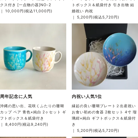
クス付き [一点物の器]NO-2
トボックス＆紙袋付き 引き出物 結
｜ 10,000円(税込11,000円)
婚祝い 内祝
｜ 5,200円(税込5,720円)
周年記念に人気
内祝い人気1位
沖縄の思い出、花咲くふたりの珊瑚
縁起の良い珊瑚プレート２出産祝い
カップ ペア 青色×純白 2ヶセット ギ
お食い初めの食器 2枚セット 4寸 瑠
フトボックス＆紙袋付き
璃紺×純白 ギフトボックス＆紙袋付
｜ 8,400円(税込9,240円)
き
｜ 5,200円(税込5,720円)