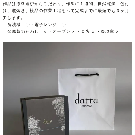
作品は原料選びからこだわり、作陶に１週間、自然乾燥、色付
け、窯焼き、検品の作業工程をへて完成までに最短でも３ヶ月
要します。
・食洗機 〇・電子レンジ 〇
・金属製のたわし × ・オーブン × ・直火 × ・冷凍庫 ×