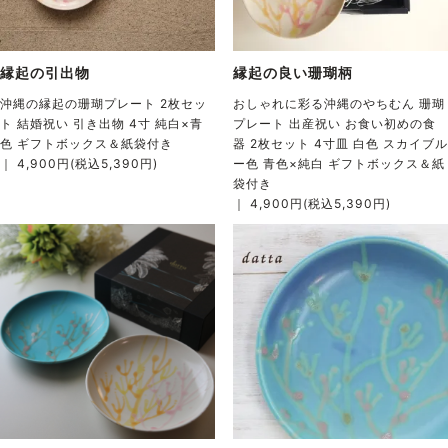
縁起の引出物
縁起の良い珊瑚柄
沖縄の縁起の珊瑚プレート 2枚セッ
おしゃれに彩る沖縄のやちむん 珊瑚
ト 結婚祝い 引き出物 4寸 純白×青
プレート 出産祝い お食い初めの食
色 ギフトボックス＆紙袋付き
器 2枚セット 4寸皿 白色 スカイブル
｜ 4,900円(税込5,390円)
ー色 青色×純白 ギフトボックス＆紙
袋付き
｜ 4,900円(税込5,390円)