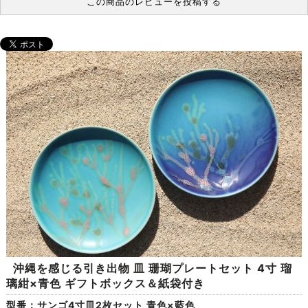
この商品のレビューを投稿する
沖縄を感じる引き出物 皿 珊瑚プレートセット 4寸 瑠
璃紺×青色 ギフトボックス＆紙袋付き
型番：サンゴ4寸皿2枚セット 青色×藍色