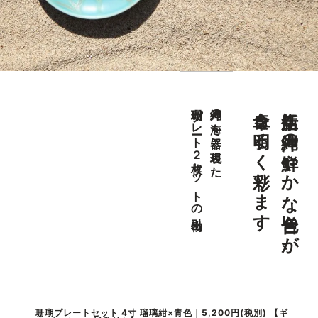
食卓を明るく彩ります
新生活に沖縄の鮮やかな色合いが、
珊瑚プレート２枚セットの引出物
沖縄の海を器に表現した
珊瑚プレートセット 4寸 瑠璃紺×青色｜5,200円(税別) 【ギ