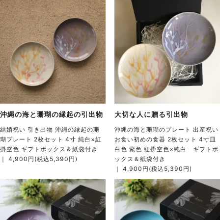
沖縄の海と珊瑚の縁起の引出物
大切な人に贈る引出物
結婚祝い 引き出物 沖縄の縁起の珊
沖縄の海と珊瑚のプレート 出産祝い
瑚プレート 2枚セット 4寸 純白×紅
お食い初めの食器 2枚セット 4寸皿
掛空色 ギフトボックス＆紙袋付き
白色 紫色 紅掛空色×純白 ギフトボ
｜ 4,900円(税込5,390円)
ックス＆紙袋付き
｜ 4,900円(税込5,390円)