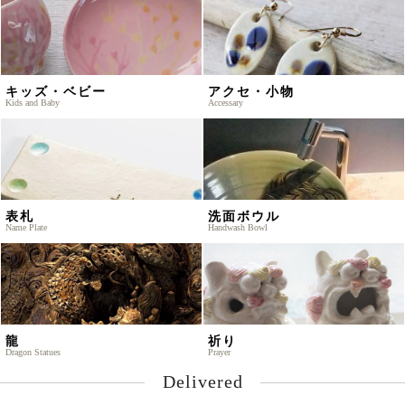
キッズ・ベビー
アクセ・小物
Kids and Baby
Accessary
表札
洗面ボウル
Name Plate
Handwash Bowl
龍
祈り
Dragon Statues
Prayer
Delivered