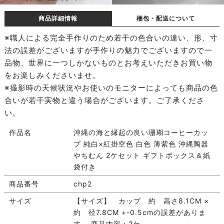
商品詳細情報
梱包・配送について
※職人による完全手作りのため若干の色合いの違い、形、寸
法の誤差がございますが手作りの魅力でございますので一
品物、世界に一つしかないものとお考えいただきお買い物
をお楽しみくださいませ。
※撮影時の天候状況やお使いのモニターによっても商品の色
合いが若干実物と違う場合がございます。ご了承くださ
い。
作品名
沖縄の海と縁起の良い珊瑚コーヒーカッ
プ 純白×紅掛空色 白色 薄紫色 沖縄陶器
やちむん 2ケセット ギフトボックス＆紙
袋付き
商品番号
chp2
サイズ
【サイズ】 カップ 約 高さ8.1CM ×
約 径7.8CM +-0.5cmの誤差がありま
す。 商品内容：2ケ