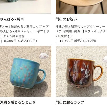
やんばる×純白
門出のお祝い
Forest 縁起の良い珊瑚カップ ペア
沖縄の海と珊瑚のカップ＆ソーサー
やんばる×純白 2ヶセット ギフトボ
ペア 瑠璃紺×純白 【ギフトボックス
ックス＆紙袋付き
×紙袋付き】
｜ 8,300円(税込9,130円)
｜ 14,500円(税込15,950円)
沖縄を感じるひととき
門出に贈るカップ