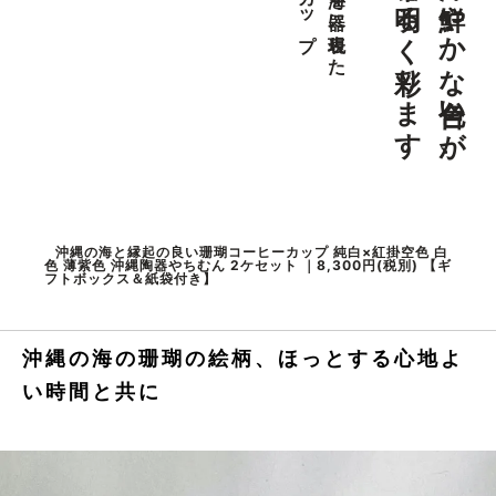
食卓を明るく彩ります
沖縄の鮮やかな色合いが、
沖縄の海を器に表現した
沖縄の海と縁起の良い珊瑚コーヒーカップ 純白×紅掛空色 白
色 薄紫色 沖縄陶器やちむん 2ケセット ｜8,300円(税別) 【ギ
フトボックス＆紙袋付き】
沖縄の海の珊瑚の絵柄、ほっとする心地よ
い時間と共に