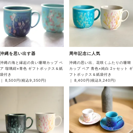
沖縄を思い出す器
周年記念に人気
沖縄の海と縁起の良い珊瑚カップ ペ
沖縄の思い出、花咲くふたりの珊瑚
ア 瑠璃紺×青色 ギフトボックス＆紙
カップ ペア 青色×純白 2ヶセット ギ
袋付き
フトボックス＆紙袋付き
｜ 8,500円(税込9,350円)
｜ 8,400円(税込9,240円)