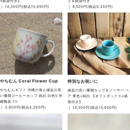
×紙袋付き】
ス＆紙袋付き
｜ 14,500円(税込15,950円)
｜ 8,500円(税込9,350円)
やちむん Coral Flower Cup
特別なお祝いに
やちむんギフト 沖縄の海と縁起の良
縁起の良い珊瑚カップ＆ソーサー ペ
い珊瑚コーヒーカップ 純白 白色5 沖
ア 青色×純白 【ギフトボックス×紙
縄陶器 1ケ
袋付き】
｜ 3,900円(税込4,290円)
｜ 14,500円(税込15,950円)