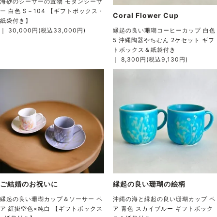
海砂のシーサーの置物 モダンシーサ
ー 白色 S－104 【ギフトボックス・
Coral Flower Cup
紙袋付き】
｜ 30,000円(税込33,000円)
縁起の良い珊瑚コーヒーカップ 白色
5 沖縄陶器やちむん 2ケセット ギフ
トボックス＆紙袋付き
｜ 8,300円(税込9,130円)
ご結婚のお祝いに
縁起の良い珊瑚の絵柄
縁起の良い珊瑚カップ＆ソーサー ペ
沖縄の海と縁起の良い珊瑚カップ ペ
ア 紅掛空色×純白 【ギフトボックス
ア 青色 スカイブルー ギフトボック