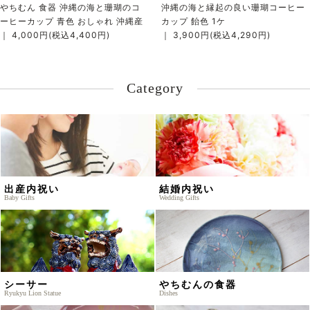
やちむん 食器 沖縄の海と珊瑚のコ
沖縄の海と縁起の良い珊瑚コーヒー
ーヒーカップ 青色 おしゃれ 沖縄産
カップ 飴色 1ケ
｜ 4,000円(税込4,400円)
｜ 3,900円(税込4,290円)
Category
出産内祝い
結婚内祝い
Baby Gifts
Wedding Gifts
シーサー
やちむんの食器
Ryukyu Lion Statue
Dishes