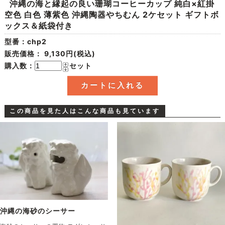
沖縄の海と縁起の良い珊瑚コーヒーカップ 純白×紅掛
空色 白色 薄紫色 沖縄陶器やちむん 2ケセット ギフトボ
ックス＆紙袋付き
型番：chp2
販売価格：
9,130円(税込)
購入数：
セット
この商品を見た人はこんな商品も見ています
沖縄の海砂のシーサー