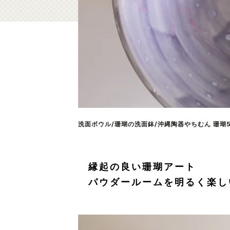
洗面ボウル/珊瑚の洗面鉢/沖縄陶器やちむん 珊瑚5｜
縁起の良い珊瑚アート
パウダールームを明るく楽し