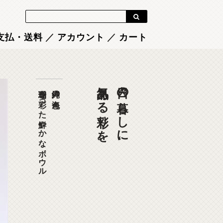
Blog
支払・送料
／
アカウント
／
カート
気品ある彩りを。
日々の暮らしに、
珊瑚を彩った鮮やかなボウル
沖縄の海色