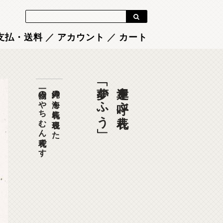
Blog
支払・送料
／
アカウント
／
カート
「夢かふう」
幸運を呼ぶ表札
一点物のやちむん表札です
沖縄の海を表札に表現した