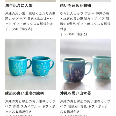
周年記念に人気
想いを込めた贈物
沖縄の思い出、花咲くふたりの珊
やちむんカップ ブルー 沖縄の海
瑚カップ ペア 青色×純白 2ヶセ
と縁起の良い珊瑚カップ ペア 瑠
ット ギフトボックス＆紙袋付き
璃紺×青色 ギフトボックス＆紙袋
｜ 9,240円(税込)
付き
｜ 9,350円(税込)
縁起の良い珊瑚の絵柄
沖縄を思い出す器
沖縄の海と縁起の良い珊瑚カップ
沖縄の海と縁起の良い珊瑚カップ
ペア 青色 スカイブルー ギフトボ
ペア 瑠璃紺×青色 ギフトボック
ックス＆紙袋付き
ス＆紙袋付き