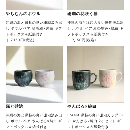
やちむんのボウル
珊瑚の花咲く器
沖縄の海と縁起の良い珊瑚汲み出
沖縄の海と縁起の良い珊瑚汲み出
し ボウル ペア 瑠璃紺×純白 ギフ
し ボウル ペア 紅掛空色×純白 ギ
トボックス＆紙袋付き
フトボックス＆紙袋付き
｜ 7,150円(税込)
｜ 7,150円(税込)
森と砂浜
やんばる×純白
沖縄の海と縁起の良い珊瑚汲み出
Forest 縁起の良い珊瑚カップ ペ
し ボウル ペア やんばる×純白 ギ
ア やんばる×純白 2ヶセット ギ
フトボックス＆紙袋付き
フトボックス＆紙袋付き