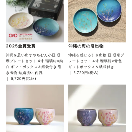
2025金賞受賞
沖縄の海の引出物
沖縄を思い出すやちむん小皿 珊
沖縄を感じる引き出物 皿 珊瑚プ
瑚プレートセット 4寸 瑠璃紺×純
レートセット 4寸 瑠璃紺×青色
白 ギフトボックス＆紙袋付き 引
ギフトボックス＆紙袋付き
き出物 結婚祝い 内祝
｜ 5,720円(税込)
｜ 5,720円(税込)