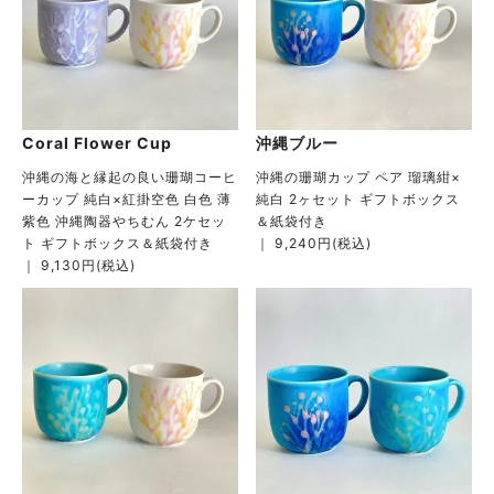
Coral Flower Cup
沖縄ブルー
沖縄の海と縁起の良い珊瑚コーヒ
沖縄の珊瑚カップ ペア 瑠璃紺×
ーカップ 純白×紅掛空色 白色 薄
純白 2ヶセット ギフトボックス
紫色 沖縄陶器やちむん 2ケセッ
＆紙袋付き
ト ギフトボックス＆紙袋付き
｜ 9,240円(税込)
｜ 9,130円(税込)