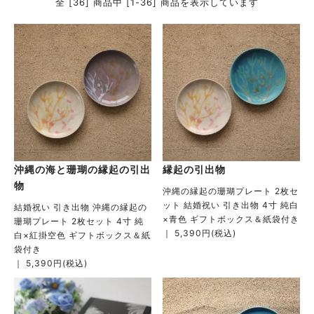
全 [36] 商品中 [1-36] 商品を表示しています
沖縄の海と珊瑚の縁起の引出
縁起の引出物
物
沖縄の縁起の珊瑚プレート 2枚セ
ット 結婚祝い 引き出物 4寸 純白
結婚祝い 引き出物 沖縄の縁起の
×青色 ギフトボックス＆紙袋付き
珊瑚プレート 2枚セット 4寸 純
｜ 5,390円(税込)
白×紅掛空色 ギフトボックス＆紙
袋付き
｜ 5,390円(税込)