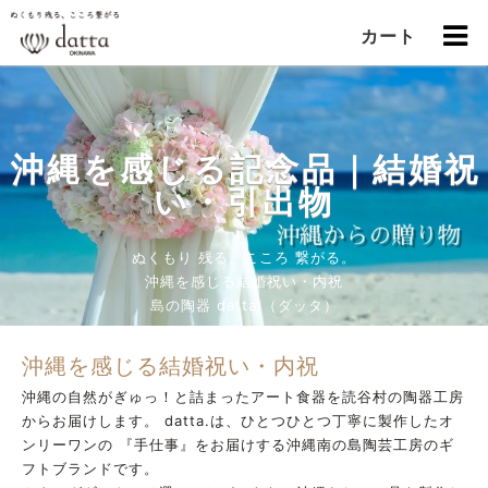
カート
沖縄を感じる記念品｜結婚祝
い・引出物
ぬくもり 残る、こころ 繋がる。
沖縄を感じる結婚祝い・内祝
島の陶器 datta.（ダッタ）
沖縄を感じる結婚祝い・内祝
沖縄の自然がぎゅっ！と詰まったアート食器を読谷村の陶器工房
からお届けします。 datta.は、ひとつひとつ丁寧に製作したオ
ンリーワンの 『手仕事』をお届けする沖縄南の島陶芸工房のギ
フトブランドです。