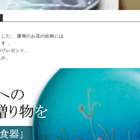
した、 珊瑚のお花の絵柄には
す 。
のプレゼント、
んか。