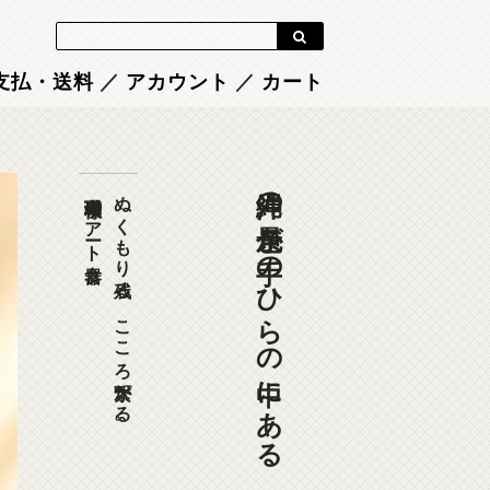
Blog
支払・送料
／
アカウント
／
カート
沖縄の景色が手のひらの中にある
珊瑚模様のアート食器
ぬくもり残る、こころ繋がる。