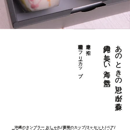
沖縄の美しい海と空気
あのときの思い出が蘇る
珊瑚柄のフリーカップ
幸運を招く
沖縄のタンブラー おしゃれ/珊瑚のカップ/2ヶセット/ペア/