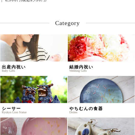
Category
出産内祝い
結婚内祝い
Baby Gifts
Wedding Gifts
シーサー
やちむんの食器
Ryukyu Lion Statue
Dishes