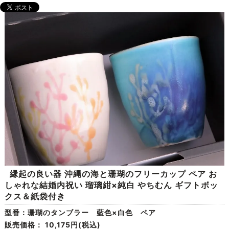
縁起の良い器 沖縄の海と珊瑚のフリーカップ ペア お
しゃれな結婚内祝い 瑠璃紺×純白 やちむん ギフトボッ
クス＆紙袋付き
型番：珊瑚のタンブラー 藍色×白色 ペア
販売価格：
10,175円(税込)