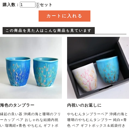
購入数：
セット
この商品を見た人はこんな商品も見ています
海色のタンブラー
内祝いのお返しに
縁起の良い器 沖縄の海と珊瑚のフリ
やちむんタンブラーペア 沖縄の海と
ーカップ ペア おしゃれな結婚内祝
珊瑚のやちむんタンブラー 純白×青
い 瑠璃紺×青色 やちむん ギフトボ
色 ペア ギフトボックス＆紙袋付き