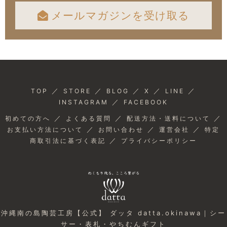
メールマガジンを受け取る
／
／
／
／
／
TOP
STORE
BLOG
X
LINE
／
INSTAGRAM
FACEBOOK
／
／
／
初めての方へ
よくある質問
配送方法・送料について
／
／
／
お支払い方法について
お問い合わせ
運営会社
特定
／
商取引法に基づく表記
プライバシーポリシー
沖縄南の島陶芸工房【公式】 ダッタ datta.okinawa｜シー
サー・表札・やちむんギフト