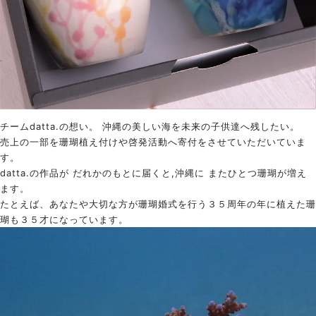
チームdatta.の想い。 沖縄の美しい海を未来の子供達へ残したい。
売上の一部を珊瑚植え付けや啓発活動へ寄付をさせていただいていま
す。
datta.の作品が だれかのもとに届くと,沖縄に またひとつ珊瑚が増え
ます。
たとえば、あなたや大切な方が珊瑚婚式を行う３５周年の年に植えた珊
瑚も３５才になっています。