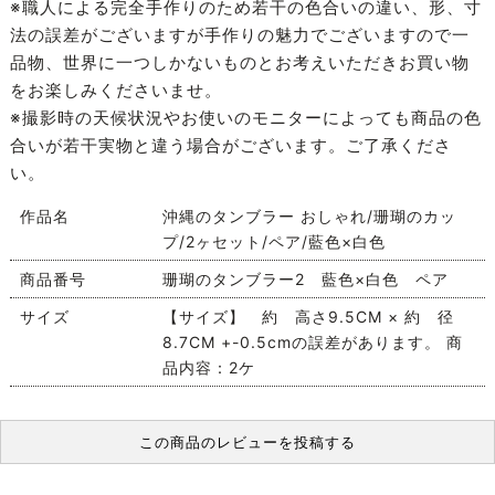
※職人による完全手作りのため若干の色合いの違い、形、寸
法の誤差がございますが手作りの魅力でございますので一
品物、世界に一つしかないものとお考えいただきお買い物
をお楽しみくださいませ。
※撮影時の天候状況やお使いのモニターによっても商品の色
合いが若干実物と違う場合がございます。ご了承くださ
い。
作品名
沖縄のタンブラー おしゃれ/珊瑚のカッ
プ/2ヶセット/ペア/藍色×白色
商品番号
珊瑚のタンブラー2 藍色×白色 ペア
サイズ
【サイズ】 約 高さ9.5CM × 約 径
8.7CM +-0.5cmの誤差があります。 商
品内容：2ケ
この商品のレビューを投稿する