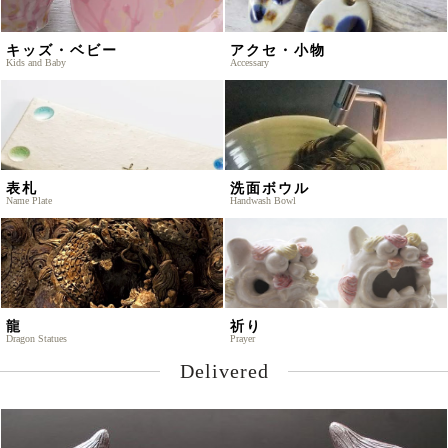
キッズ・ベビー
アクセ・小物
Kids and Baby
Accessary
表札
洗面ボウル
Name Plate
Handwash Bowl
龍
祈り
Dragon Statues
Prayer
Delivered