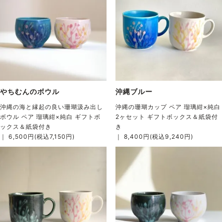
やちむんのボウル
沖縄ブルー
沖縄の海と縁起の良い珊瑚汲み出し
沖縄の珊瑚カップ ペア 瑠璃紺×純白
ボウル ペア 瑠璃紺×純白 ギフトボ
2ヶセット ギフトボックス＆紙袋付
ックス＆紙袋付き
き
｜ 6,500円(税込7,150円)
｜ 8,400円(税込9,240円)