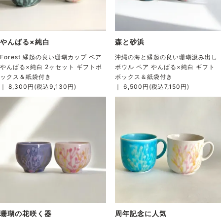
やんばる×純白
森と砂浜
Forest 縁起の良い珊瑚カップ ペア
沖縄の海と縁起の良い珊瑚汲み出し
やんばる×純白 2ヶセット ギフトボ
ボウル ペア やんばる×純白 ギフト
ックス＆紙袋付き
ボックス＆紙袋付き
｜ 8,300円(税込9,130円)
｜ 6,500円(税込7,150円)
珊瑚の花咲く器
周年記念に人気