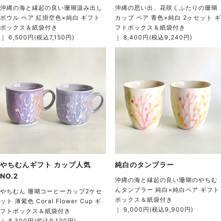
沖縄の海と縁起の良い珊瑚汲み出し
沖縄の思い出、花咲くふたりの珊瑚
ボウル ペア 紅掛空色×純白 ギフト
カップ ペア 青色×純白 2ヶセット ギ
ボックス＆紙袋付き
フトボックス＆紙袋付き
｜ 6,500円(税込7,150円)
｜ 8,400円(税込9,240円)
やちむんギフト カップ人気
純白のタンブラー
NO.2
沖縄の海と縁起の良い珊瑚のやちむ
んタンブラー 純白×純白ペア ギフト
やちむん 珊瑚コーヒーカップ2ケセ
ボックス＆紙袋付き
ット 薄紫色 Coral Flower Cup ギ
｜ 9,000円(税込9,900円)
フトボックス＆紙袋付き
｜ 8,300円(税込9,130円)