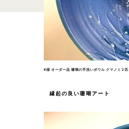
K様 オーダー品 珊瑚の手洗いボウル クマノミ２匹 藍
縁起の良い珊瑚アート