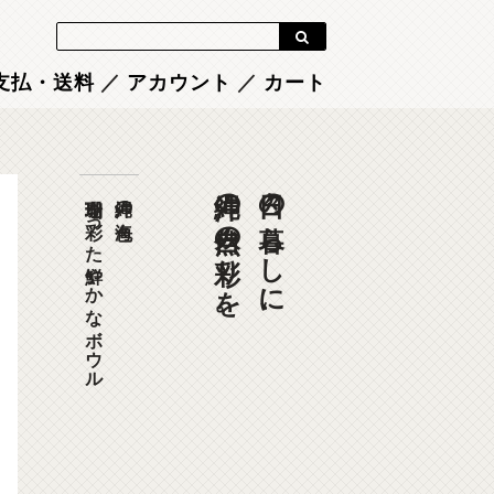
Blog
支払・送料
／
アカウント
／
カート
沖縄の自然の彩りを。
日々の暮らしに、
珊瑚を彩った鮮やかなボウル
沖縄の海色