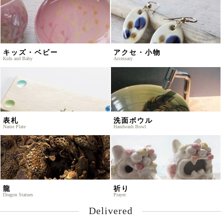
キッズ・ベビー
アクセ・小物
Kids and Baby
Accessary
表札
洗面ボウル
Name Plate
Handwash Bowl
龍
祈り
Dragon Statues
Prayer
Delivered