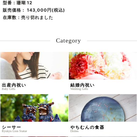
型番：珊瑚 12
販売価格：
143,000円(税込)
在庫数：売り切れました
Category
出産内祝い
結婚内祝い
Baby Gifts
Wedding Gifts
シーサー
やちむんの食器
Ryukyu Lion Statue
Dishes