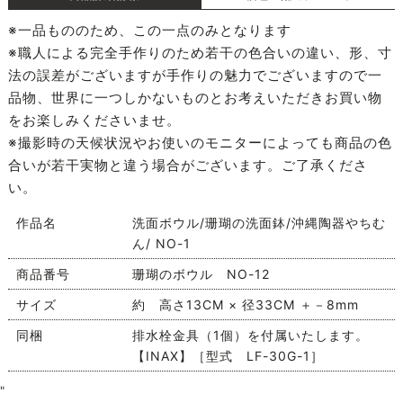
※一品もののため、この一点のみとなります
※職人による完全手作りのため若干の色合いの違い、形、寸
法の誤差がございますが手作りの魅力でございますので一
品物、世界に一つしかないものとお考えいただきお買い物
をお楽しみくださいませ。
※撮影時の天候状況やお使いのモニターによっても商品の色
合いが若干実物と違う場合がございます。ご了承くださ
い。
作品名
洗面ボウル/珊瑚の洗面鉢/沖縄陶器やちむ
ん/ NO-1
商品番号
珊瑚のボウル NO-12
サイズ
約 高さ13CM × 径33CM ＋－8mm
同梱
排水栓金具（1個）を付属いたします。
【INAX】［型式 LF-30G-1］
"