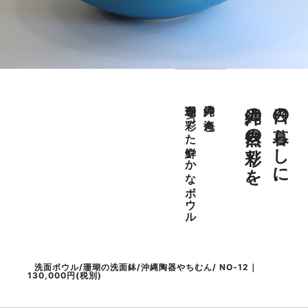
沖縄の自然の彩りを。
日々の暮らしに、
珊瑚を彩った鮮やかなボウル
沖縄の海色
洗面ボウル/珊瑚の洗面鉢/沖縄陶器やちむん/ NO-12｜
130,000円(税別)