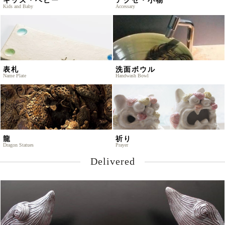
Kids and Baby
Accessary
表札
洗面ボウル
Name Plate
Handwash Bowl
龍
祈り
Dragon Statues
Prayer
Delivered