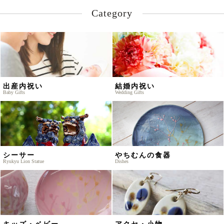
Category
出産内祝い
結婚内祝い
Baby Gifts
Wedding Gifts
シーサー
やちむんの食器
Ryukyu Lion Statue
Dishes
キッズ・ベビー
アクセ・小物