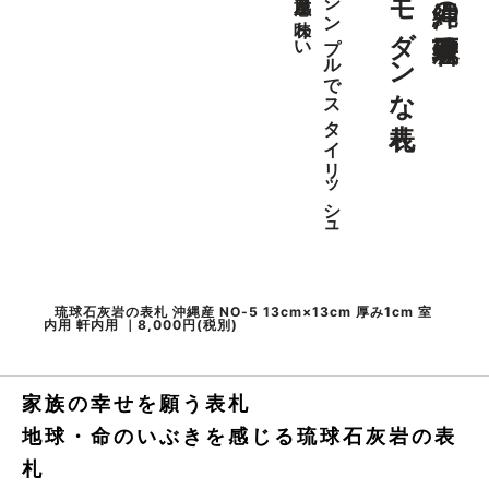
モダンな表札
沖縄の琉球石灰岩の
重厚感と味わい
シンプルでスタイリッシュ
琉球石灰岩の表札 沖縄産 NO-5 13cm×13cm 厚み1cm 室
内用 軒内用 ｜8,000円(税別)
家族の幸せを願う表札
地球・命のいぶきを感じる琉球石灰岩の表
札