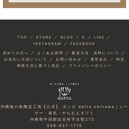
／
／
／
／
／
TOP
STORE
BLOG
X
LINE
／
INSTAGRAM
FACEBOOK
／
／
／
初めての方へ
よくある質問
配送方法・送料について
／
／
／
お支払い方法について
お問い合わせ
運営会社
特定
／
商取引法に基づく表記
プライバシーポリシー
沖縄南の島陶芸工房【公式】 ダッタ datta.okinawa｜シー
サー・表札・やちむんギフト
沖縄県中頭郡読谷村字古堅273
098-957-1776