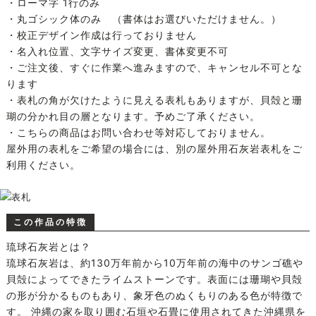
・ローマ字 1行のみ
・丸ゴシック体のみ （書体はお選びいただけません。）
・校正デザイン作成は行っておりません
・名入れ位置、文字サイズ変更、書体変更不可
・ご注文後、すぐに作業へ進みますので、キャンセル不可とな
ります
・表札の角が欠けたように見える表札もありますが、貝殻と珊
瑚の分かれ目の層となります。予めご了承ください。
・こちらの商品はお問い合わせ等対応しておりません。
屋外用の表札をご希望の場合には、別の屋外用石灰岩表札をご
利用ください。
この作品の特徴
琉球石灰岩とは？
琉球石灰岩は、約130万年前から10万年前の海中のサンゴ礁や
貝殻によってできたライムストーンです。表面には珊瑚や貝殻
の形が分かるものもあり、象牙色のぬくもりのある色が特徴で
す。 沖縄の家を取り囲む石垣や石畳に使用されてきた沖縄県を