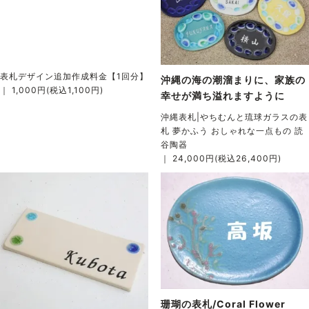
表札デザイン追加作成料金【1回分】
沖縄の海の潮溜まりに、家族の
｜ 1,000円(税込1,100円)
幸せが満ち溢れますように
沖縄表札|やちむんと琉球ガラスの表
札 夢かふう おしゃれな一点もの 読
谷陶器
｜ 24,000円(税込26,400円)
珊瑚の表札/Coral Flower