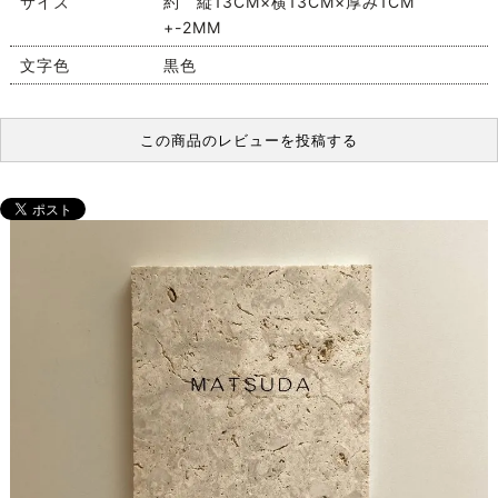
サイズ
約 縦13CM×横13CM×厚み1CM
+-2MM
文字色
黒色
この商品のレビューを投稿する