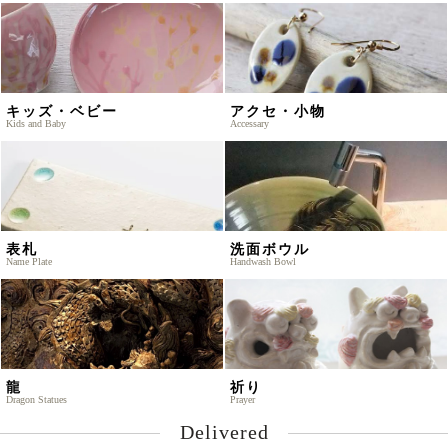
キッズ・ベビー
アクセ・小物
Kids and Baby
Accessary
表札
洗面ボウル
Name Plate
Handwash Bowl
龍
祈り
Dragon Statues
Prayer
Delivered