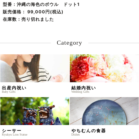
型番：沖縄の海色のボウル ドット1
販売価格：
99,000円(税込)
在庫数：売り切れました
Category
出産内祝い
結婚内祝い
Baby Gifts
Wedding Gifts
シーサー
やちむんの食器
Ryukyu Lion Statue
Dishes