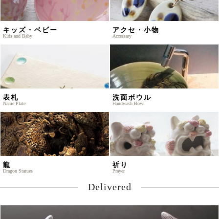
キッズ・ベビー
アクセ・小物
Kids and Baby
Accessary
表札
洗面ボウル
Name Plate
Handwash Bowl
龍
祈り
Dragon Statues
Prayer
Delivered