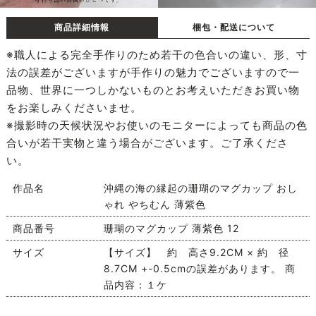
商品詳細情報
梱包・配送について
※職人による完全手作りのため若干の色合いの違い、形、寸
法の誤差がございますが手作りの魅力でございますので一
品物、世界に一つしかないものとお考えいただきお買い物
をお楽しみくださいませ。
※撮影時の天候状況やお使いのモニターによっても商品の色
合いが若干実物と違う場合がございます。ご了承くださ
い。
作品名
沖縄の海の縁起の珊瑚のマグカップ おし
ゃれ やちむん 薄紫色
商品番号
珊瑚のマグカップ 薄紫色 12
サイズ
【サイズ】 約 高さ9.2CM × 約 径
8.7CM +-0.5cmの誤差があります。 商
品内容：１ケ