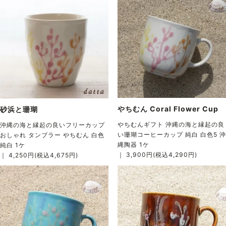
やちむん Coral Flower Cup
砂浜と珊瑚
やちむんギフト 沖縄の海と縁起の良
沖縄の海と縁起の良いフリーカップ
い珊瑚コーヒーカップ 純白 白色5 沖
おしゃれ タンブラー やちむん 白色
縄陶器 1ケ
純白 1ケ
｜ 3,900円(税込4,290円)
｜ 4,250円(税込4,675円)