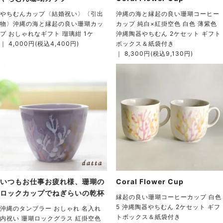
やちむんカップ〈結婚祝い〉〈引出
沖縄の海と縁起の良い珊瑚コーヒー
物〉沖縄の海と縁起の良い珊瑚カッ
カップ 純白×紅掛空色 白色 薄紫色
プ おしゃれなギフト 瑠璃紺 1ケ
沖縄陶器やちむん 2ケセット ギフト
｜ 4,000円(税込4,400円)
ボックス＆紙袋付き
｜ 8,300円(税込9,130円)
いつもお仕事お疲れ様、珊瑚の
Coral Flower Cup
ロックカップでねぎらいの乾杯
縁起の良い珊瑚コーヒーカップ 白色
5 沖縄陶器やちむん 2ケセット ギフ
沖縄のタンブラー おしゃれ 名入れ
トボックス＆紙袋付き
内祝い 珊瑚ロックグラス 紅掛空色