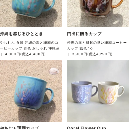
沖縄を感じるひととき
門出に贈るカップ
やちむん 食器 沖縄の海と珊瑚のコ
沖縄の海と縁起の良い珊瑚コーヒー
ーヒーカップ 青色 おしゃれ 沖縄産
カップ 飴色 1ケ
｜ 4,000円(税込4,400円)
｜ 3,900円(税込4,290円)
やちむん珊瑚カップ
Coral Flower Cup