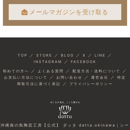
メールマガジンを受け取る
／
／
／
／
／
TOP
STORE
BLOG
X
LINE
／
INSTAGRAM
FACEBOOK
／
／
／
初めての方へ
よくある質問
配送方法・送料について
／
／
／
お支払い方法について
お問い合わせ
運営会社
特定
／
商取引法に基づく表記
プライバシーポリシー
沖縄南の島陶芸工房【公式】 ダッタ datta.okinawa｜シー