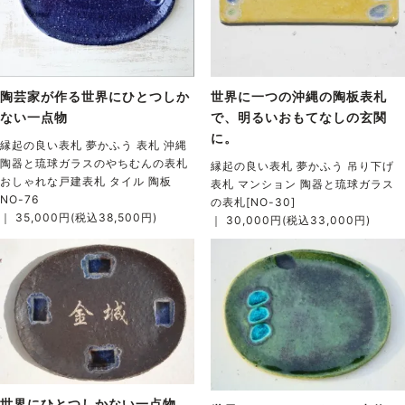
陶芸家が作る世界にひとつしか
世界に一つの沖縄の陶板表札
ない一点物
で、明るいおもてなしの玄関
に。
縁起の良い表札 夢かふう 表札 沖縄
陶器と琉球ガラスのやちむんの表札
縁起の良い表札 夢かふう 吊り下げ
おしゃれな戸建表札 タイル 陶板
表札 マンション 陶器と琉球ガラス
NO-76
の表札[NO-30]
｜ 35,000円(税込38,500円)
｜ 30,000円(税込33,000円)
世界にひとつしかない一点物