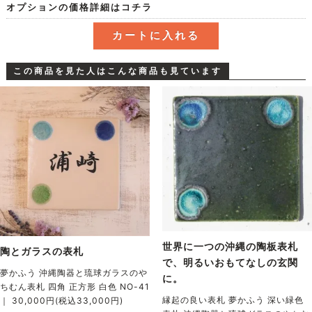
オプションの価格詳細はコチラ
この商品を見た人はこんな商品も見ています
世界に一つの沖縄の陶板表札
陶とガラスの表札
で、明るいおもてなしの玄関
夢かふう 沖縄陶器と琉球ガラスのや
に。
ちむん表札 四角 正方形 白色 NO-41
縁起の良い表札 夢かふう 深い緑色
｜ 30,000円(税込33,000円)