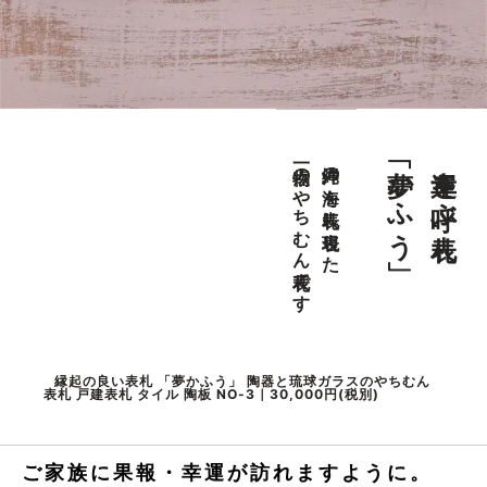
「夢かふう」
幸運を呼ぶ表札
一点物のやちむん表札です
沖縄の海を表札に表現した
縁起の良い表札 「夢かふう」 陶器と琉球ガラスのやちむん
表札 戸建表札 タイル 陶板 NO-3｜30,000円(税別)
ご家族に果報・幸運が訪れますように。