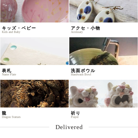
キッズ・ベビー
アクセ・小物
Kids and Baby
Accessary
表札
洗面ボウル
Name Plate
Handwash Bowl
龍
祈り
Dragon Statues
Prayer
Delivered