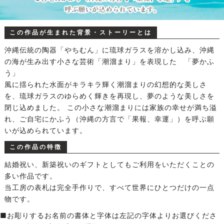
この作品が生まれた背景・ストーリーとは
沖縄伝統の陶器「やちむん」に琉球ガラスを溶かし込み、沖縄
の海が生み出す小さな芸術「潮溜まり」を表現した 「夢かふ
う」
風に揺られた水面がキラキラ輝く潮溜まりの幻想的な美しさ
を、琉球ガラスのゆらめく輝きを再現し、夢のような美しさを
閉じ込めました。 この小さな潮溜まりには家族の幸せが満ち溢
れ、ご自宅にかふう（沖縄の方言で「果報、幸運」）を呼ぶ願
いが込められています。
この作品の特徴
結婚祝い、新築祝いのギフトとしてもご利用をいただくことの
多い作品です。
当工房の表札は完全手作りで、すべて世界にひとつだけの一点
物です。
■お彫りするお名前の書体と字体は左記の字体よりお選びくださ