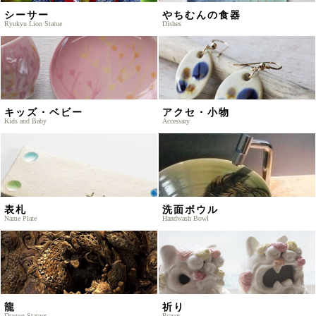
シーサー
やちむんの食器
Ryukyu Lion Statue
Dishes
キッズ・ベビー
アクセ・小物
Kids and Baby
Accessary
表札
洗面ボウル
Name Plate
Handwash Bowl
龍
祈り
Dragon Statues
Prayer