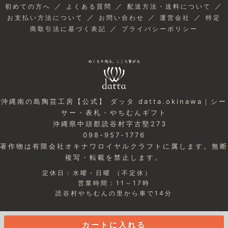
／
／
／
初めての方へ
よくある質問
配送方法・送料について
／
／
／
お支払い方法について
お問い合わせ
運営会社
特定
／
商取引法に基づく表記
プライバシーポリシー
沖縄南の島陶芸工房【公式】 ダッタ datta.okinawa｜シー
サー・表札・やちむんギフト
沖縄県中頭郡読谷村字古堅273
098-957-1776
著作物は有限会社オキナワロイヤルクラフトに属します。無断
複写・転載を禁止します。
定休日：水曜・日曜 （不定休）
営業時間：11～17時
読谷村やちむんの里から車で14分