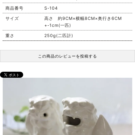
商品番号
S-104
サイズ
高さ 約9CM×横幅8CM×奥行き6CM
+-1cm(一匹)
重さ
250g(二匹計)
この商品のレビューを投稿する