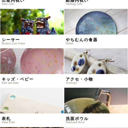
出産内祝い
結婚内祝い
Baby Gifts
Wedding Gifts
シーサー
やちむんの食器
Ryukyu Lion Statue
Dishes
キッズ・ベビー
アクセ・小物
Kids and Baby
Accessary
表札
洗面ボウル
Name Plate
Handwash Bowl