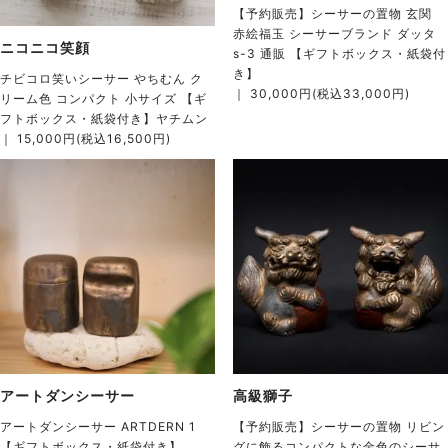
【予約販売】シーサーの置物 玄関
赤絵福玉 シーサーブランド ダッタ
ニコニコ笑顔
s-3 通販 【ギフトボックス・紙袋付
き】
チビコロ笑いシーサー やちむん ク
｜ 30,000円(税込33,000円)
リーム色 コンパクト 小サイズ 【ギ
フトボックス・紙袋付き】ヤチムン
｜ 15,000円(税込16,500円)
アートダンシーサー
高級獅子
アートダンシーサー ARTDERN 1
【予約販売】シーサーの置物 リビン
【ギフトボックス・紙袋付き】
グに飾るコンパクトな金色のシーサ