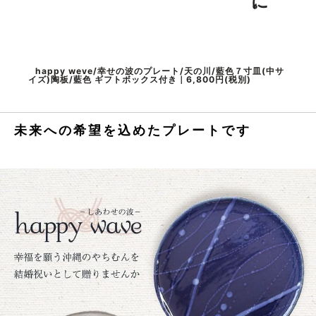
happy weve/幸せの波のプレート/天の川/藍色７寸皿(中サ
イズ)陶板/藍色 ギフトボックス付き｜6,800円(税別)
未来への希望を込めたプレートです