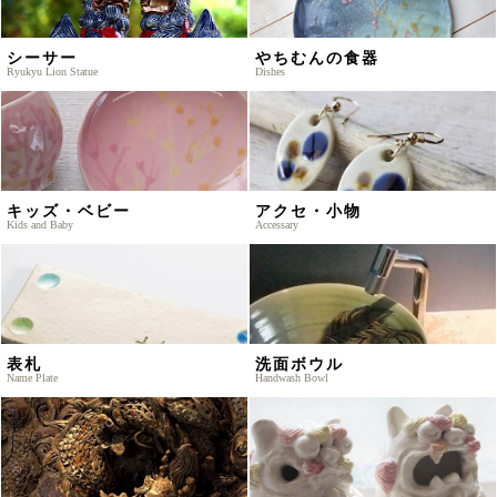
シーサー
やちむんの食器
Ryukyu Lion Statue
Dishes
キッズ・ベビー
アクセ・小物
Kids and Baby
Accessary
表札
洗面ボウル
Name Plate
Handwash Bowl