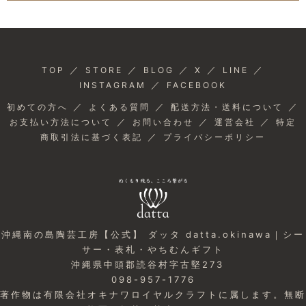
／
／
／
／
／
TOP
STORE
BLOG
X
LINE
／
INSTAGRAM
FACEBOOK
／
／
／
初めての方へ
よくある質問
配送方法・送料について
／
／
／
お支払い方法について
お問い合わせ
運営会社
特定
／
商取引法に基づく表記
プライバシーポリシー
沖縄南の島陶芸工房【公式】 ダッタ datta.okinawa｜シー
サー・表札・やちむんギフト
沖縄県中頭郡読谷村字古堅273
098-957-1776
著作物は有限会社オキナワロイヤルクラフトに属します。無断