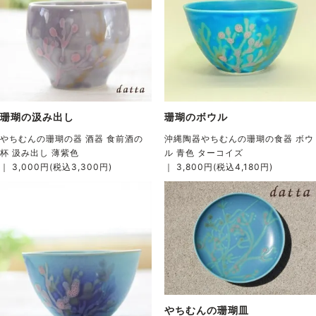
珊瑚の汲み出し
珊瑚のボウル
やちむんの珊瑚の器 酒器 食前酒の
沖縄陶器やちむんの珊瑚の食器 ボウ
杯 汲み出し 薄紫色
ル 青色 ターコイズ
｜ 3,000円(税込3,300円)
｜ 3,800円(税込4,180円)
やちむんの珊瑚皿