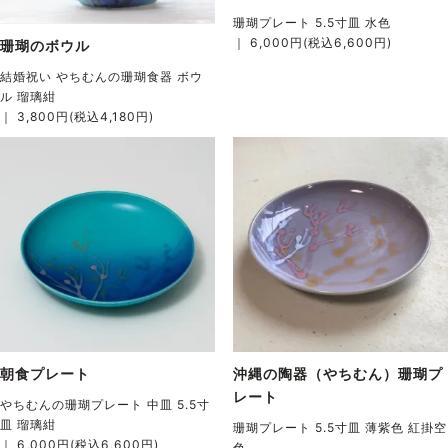
珊瑚プレート 5.5寸皿 水色
｜ 6,000円(税込6,600円)
珊瑚のボウル
結婚祝い やちむんの珊瑚食器 ボウ
ル 瑠璃紺
｜ 3,800円(税込4,180円)
朝食プレート
沖縄の陶器（やちむん）珊瑚プ
レート
やちむんの珊瑚プレート 中皿 5.5寸
皿 瑠璃紺
珊瑚プレート 5.5寸皿 薄紫色 紅掛空
｜ 6,000円(税込6,600円)
色