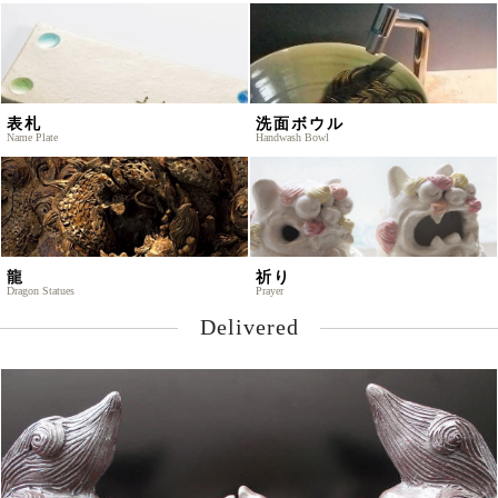
表札
洗面ボウル
Name Plate
Handwash Bowl
龍
祈り
Dragon Statues
Prayer
Delivered