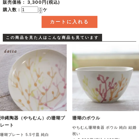
販売価格：
3,300円(税込)
購入数：
ケ
この商品を見た人はこんな商品も見ています
沖縄陶器（やちむん）の珊瑚プ
珊瑚のボウル
レート
やちむん珊瑚食器 ボウル 純白 結婚
祝い
珊瑚プレート 5.5寸皿 純白