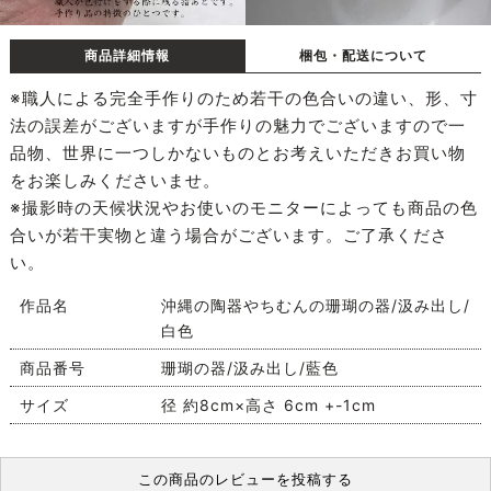
商品詳細情報
梱包・配送について
※職人による完全手作りのため若干の色合いの違い、形、寸
法の誤差がございますが手作りの魅力でございますので一
品物、世界に一つしかないものとお考えいただきお買い物
をお楽しみくださいませ。
※撮影時の天候状況やお使いのモニターによっても商品の色
合いが若干実物と違う場合がございます。ご了承くださ
い。
作品名
沖縄の陶器やちむんの珊瑚の器/汲み出し/
白色
商品番号
珊瑚の器/汲み出し/藍色
サイズ
径 約8cm×高さ 6cm +-1cm
この商品のレビューを投稿する