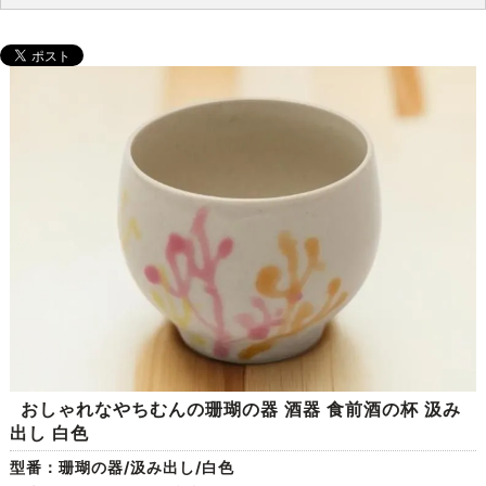
おしゃれなやちむんの珊瑚の器 酒器 食前酒の杯 汲み
出し 白色
型番：珊瑚の器/汲み出し/白色