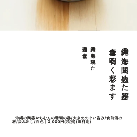
食卓を明るく彩ります
沖縄の海を閉じ込めた器が
珊瑚の食器
沖縄の海を表現した
沖縄の陶器やちむんの珊瑚の器/大きめのぐい呑み/食前酒の
杯/汲み出し/白色｜3,000円(税別)(送料別)