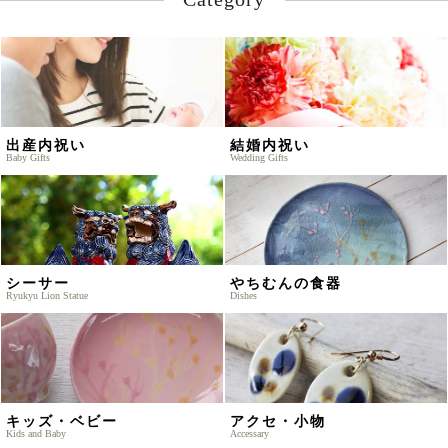
出産内祝い
結婚内祝い
Baby Gifts
Wedding Gifts
シーサー
やちむんの食器
Ryukyu Lion Statue
Dishes
キッズ・ベビー
アクセ・小物
Kids and Baby
Accessary