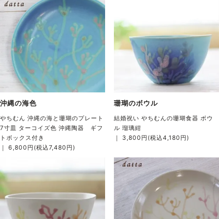
沖縄の海色
珊瑚のボウル
やちむん 沖縄の海と珊瑚のプレート
結婚祝い やちむんの珊瑚食器 ボウ
7寸皿 ターコイズ色 沖縄陶器 ギフ
ル 瑠璃紺
トボックス付き
｜ 3,800円(税込4,180円)
｜ 6,800円(税込7,480円)