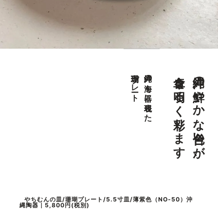
食卓を明るく彩ります
沖縄の鮮やかな色合いが、
珊瑚プレート
沖縄の海を器に表現した
やちむんの皿/珊瑚プレート/5.5寸皿/薄紫色（NO-50）沖
縄陶器｜5,800円(税別)