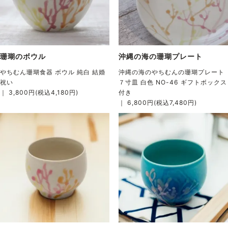
珊瑚のボウル
沖縄の海の珊瑚プレート
やちむん珊瑚食器 ボウル 純白 結婚
沖縄の海のやちむんの珊瑚プレート
祝い
７寸皿 白色 NO-46 ギフトボックス
｜ 3,800円(税込4,180円)
付き
｜ 6,800円(税込7,480円)