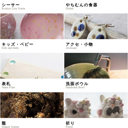
シーサー
やちむんの食器
Ryukyu Lion Statue
Dishes
キッズ・ベビー
アクセ・小物
Kids and Baby
Accessary
表札
洗面ボウル
Name Plate
Handwash Bowl
龍
祈り
Dragon Statues
Prayer