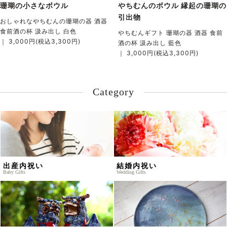
珊瑚の小さなボウル
やちむんのボウル 縁起の珊瑚の
引出物
おしゃれなやちむんの珊瑚の器 酒器
食前酒の杯 汲み出し 白色
やちむんギフト 珊瑚の器 酒器 食前
｜ 3,000円(税込3,300円)
酒の杯 汲み出し 藍色
｜ 3,000円(税込3,300円)
Category
出産内祝い
結婚内祝い
Baby Gifts
Wedding Gifts