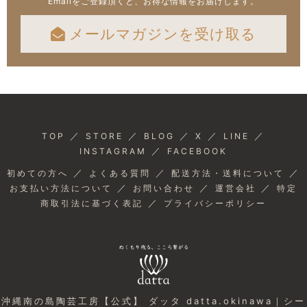
Emailをご登録頂くと、お得な情報をお届けします。
メールマガジンを受け取る
／
／
／
／
／
TOP
STORE
BLOG
X
LINE
／
INSTAGRAM
FACEBOOK
／
／
／
初めての方へ
よくある質問
配送方法・送料について
／
／
／
お支払い方法について
お問い合わせ
運営会社
特定
／
商取引法に基づく表記
プライバシーポリシー
沖縄南の島陶芸工房【公式】 ダッタ datta.okinawa｜シー