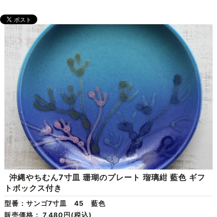
沖縄やちむん7寸皿 珊瑚のプレート 瑠璃紺 藍色 ギフ
トボックス付き
型番：サンゴ7寸皿 45 藍色
販売価格：
7,480円(税込)