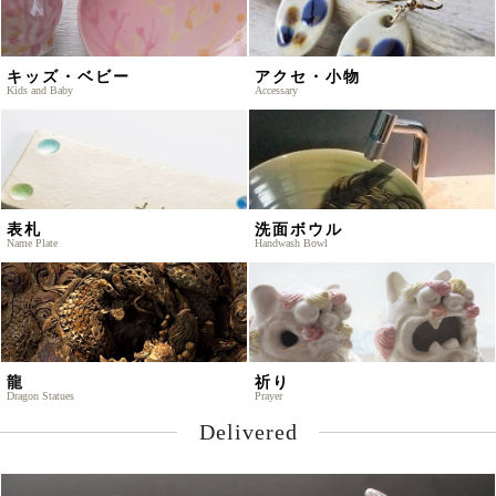
キッズ・ベビー
アクセ・小物
Kids and Baby
Accessary
表札
洗面ボウル
Name Plate
Handwash Bowl
龍
祈り
Dragon Statues
Prayer
Delivered