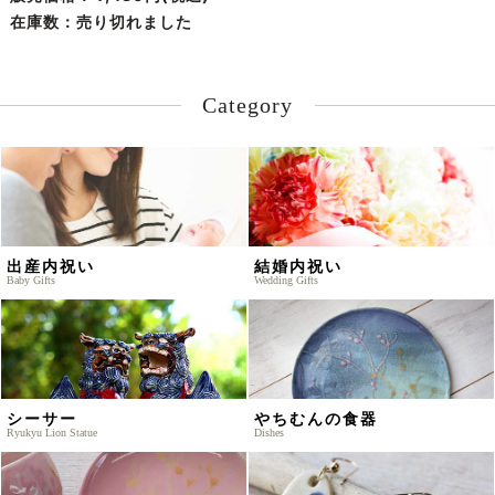
在庫数：売り切れました
Category
出産内祝い
結婚内祝い
Baby Gifts
Wedding Gifts
シーサー
やちむんの食器
Ryukyu Lion Statue
Dishes