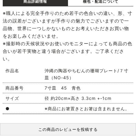
商品詳細情報
梱包・配送について
※職人による完全手作りのため若干の色合いの違い、形、寸
法の誤差がございますが手作りの魅力でございますので一
品物、世界に一つしかないものとお考えいただきお買い物
をお楽しみくださいませ。
※撮影時の天候状況やお使いのモニターによっても商品の色
合いが若干実物と違う場合がございます。ご了承くださ
い。
作品名
沖縄の陶器やちむんの珊瑚プレート/７寸
皿（NO-45）
商品番号
7寸皿 45 青色
サイズ
径 約20cm×高さ 3.3cm +-1cm
●
※商品にお箸置きとお箸は含まれません。
この商品のレビューを投稿する