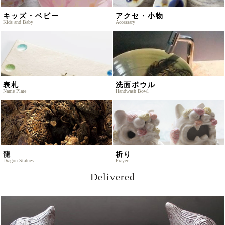
キッズ・ベビー
アクセ・小物
Kids and Baby
Accessary
表札
洗面ボウル
Name Plate
Handwash Bowl
龍
祈り
Dragon Statues
Prayer
Delivered