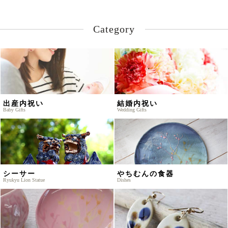
Category
出産内祝い
結婚内祝い
Baby Gifts
Wedding Gifts
シーサー
やちむんの食器
Ryukyu Lion Statue
Dishes