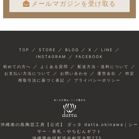
メールマガジンを受け取る
／
／
／
／
／
TOP
STORE
BLOG
X
LINE
／
INSTAGRAM
FACEBOOK
／
／
／
初めての方へ
よくある質問
配送方法・送料について
／
／
／
お支払い方法について
お問い合わせ
運営会社
特定
／
商取引法に基づく表記
プライバシーポリシー
沖縄南の島陶芸工房【公式】 ダッタ datta.okinawa｜シー
サー・表札・やちむんギフト
沖縄県中頭郡読谷村字古堅273