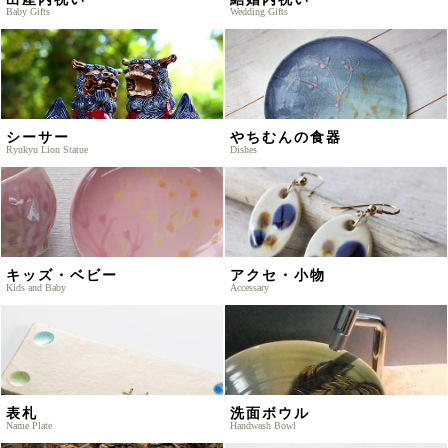
Baby Gifts
Wedding Gifts
シーサー
やちむんの食器
Ryukyu Lion Statue
Dishes
キッズ・ベビー
アクセ・小物
Kids and Baby
Accessary
表札
洗面ボウル
Name Plate
Handwash Bowl