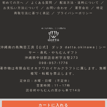
／
／
／
初めての方へ
よくある質問
配送方法・送料について
／
／
／
お支払い方法について
お問い合わせ
運営会社
特定
／
商取引法に基づく表記
プライバシーポリシー
沖縄南の島陶芸工房【公式】 ダッタ datta.okinawa｜シー
サー・表札・やちむんギフト
沖縄県中頭郡読谷村字古堅273
098-957-1776
著作物は有限会社オキナワロイヤルクラフトに属します。無断
複写・転載を禁止します。
定休日：水曜・日曜 （不定休）
営業時間：11～17時
読谷村やちむんの里から車で14分