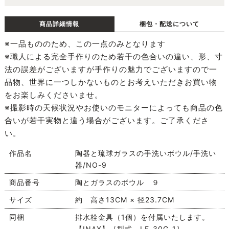
商品詳細情報
梱包・配送について
※一品もののため、この一点のみとなります
※職人による完全手作りのため若干の色合いの違い、形、寸
法の誤差がございますが手作りの魅力でございますので一
品物、世界に一つしかないものとお考えいただきお買い物
をお楽しみくださいませ。
※撮影時の天候状況やお使いのモニターによっても商品の色
合いが若干実物と違う場合がございます。ご了承くださ
い。
作品名
陶器と琉球ガラスの手洗いボウル/手洗い
器/NO-9
商品番号
陶とガラスのボウル ９
サイズ
約 高さ13CM × 径23.7CM
同梱
排水栓金具（1個）を付属いたします。
【INAX】［型式 LF-30G-1］