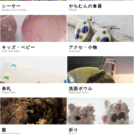
シーサー
やちむんの食器
Ryukyu Lion Statue
Dishes
キッズ・ベビー
アクセ・小物
Kids and Baby
Accessary
表札
洗面ボウル
Name Plate
Handwash Bowl
龍
祈り
Dragon Statues
Prayer