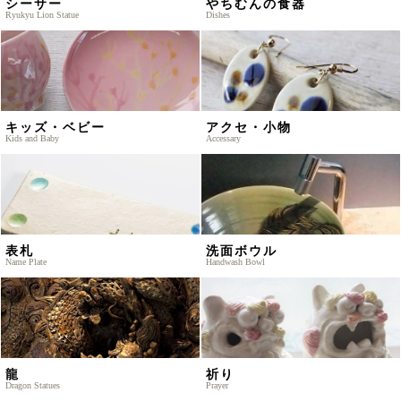
シーサー
やちむんの食器
Ryukyu Lion Statue
Dishes
キッズ・ベビー
アクセ・小物
Kids and Baby
Accessary
表札
洗面ボウル
Name Plate
Handwash Bowl
龍
祈り
Dragon Statues
Prayer