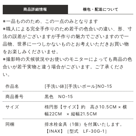
商品詳細情報
梱包・配送について
※一品もののため、この一点のみとなります
※職人による完全手作りのため若干の色合いの違い、形、寸
法の誤差がございますが手作りの魅力でございますので一
品物、世界に一つしかないものとお考えいただきお買い物
をお楽しみくださいませ。
※撮影時の天候状況やお使いのモニターによっても商品の色
合いが若干実物と違う場合がございます。ご了承くださ
い。
作品名
[手洗い鉢][手洗いボール]NO-15
商品番号
黒色 NO-15
サイズ
楕円形【サイズ】約 高さ10.5CM × 横
幅22CM × 縦幅21.5CM
同梱
排水栓金具（1個）を付属いたします。
【INAX】［型式 LF-30G-1］