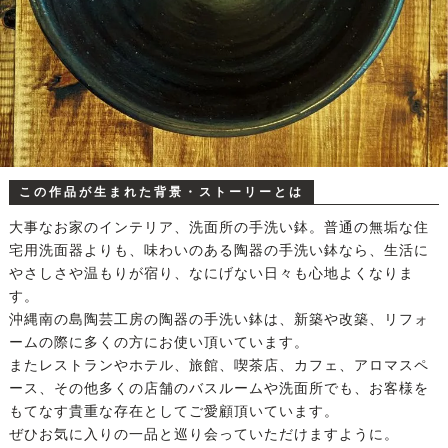
この作品が生まれた背景・ストーリーとは
大事なお家のインテリア、洗面所の手洗い鉢。普通の無垢な住
宅用洗面器よりも、味わいのある陶器の手洗い鉢なら、生活に
やさしさや温もりが宿り、なにげない日々も心地よくなりま
す。
沖縄南の島陶芸工房の陶器の手洗い鉢は、新築や改築、リフォ
ームの際に多くの方にお使い頂いています。
またレストランやホテル、旅館、喫茶店、カフェ、アロマスペ
ース、その他多くの店舗のバスルームや洗面所でも、お客様を
もてなす貴重な存在としてご愛顧頂いています。
ぜひお気に入りの一品と巡り会っていただけますように。