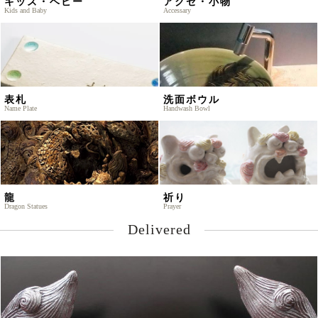
キッズ・ベビー
アクセ・小物
Kids and Baby
Accessary
表札
洗面ボウル
Name Plate
Handwash Bowl
龍
祈り
Dragon Statues
Prayer
Delivered