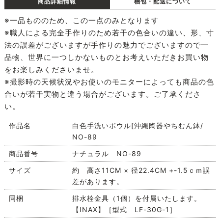
商品詳細情報
梱包・配送について
※一品もののため、この一点のみとなります
※職人による完全手作りのため若干の色合いの違い、形、寸
法の誤差がございますが手作りの魅力でございますので一
品物、世界に一つしかないものとお考えいただきお買い物
をお楽しみくださいませ。
※撮影時の天候状況やお使いのモニターによっても商品の色
合いが若干実物と違う場合がございます。ご了承くださ
い。
作品名
白色手洗いボウル[沖縄陶器やちむん鉢/
NO-89
商品番号
ナチュラル NO-89
サイズ
約 高さ11CM × 径22.4CM +-1.5ｃｍ誤
差があります。
同梱
排水栓金具（1個）を付属いたします。
【INAX】［型式 LF-30G-1］