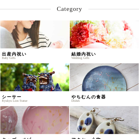
Category
出産内祝い
結婚内祝い
Baby Gifts
Wedding Gifts
シーサー
やちむんの食器
Ryukyu Lion Statue
Dishes