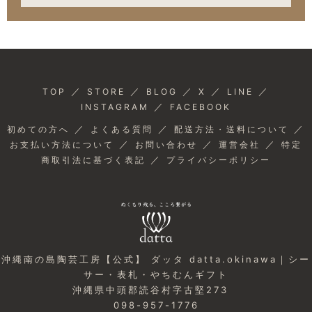
／
／
／
／
／
TOP
STORE
BLOG
X
LINE
／
INSTAGRAM
FACEBOOK
／
／
／
初めての方へ
よくある質問
配送方法・送料について
／
／
／
お支払い方法について
お問い合わせ
運営会社
特定
／
商取引法に基づく表記
プライバシーポリシー
沖縄南の島陶芸工房【公式】 ダッタ datta.okinawa｜シー
サー・表札・やちむんギフト
沖縄県中頭郡読谷村字古堅273
098-957-1776