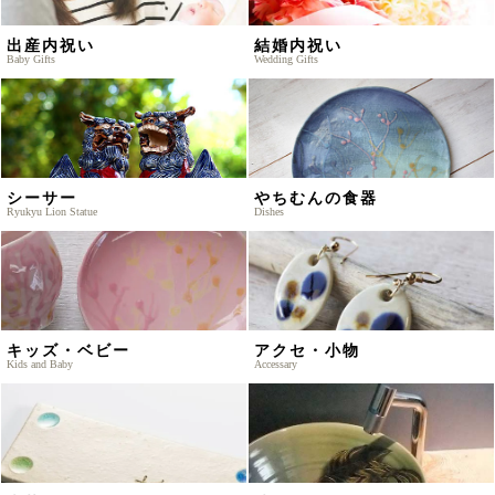
出産内祝い
結婚内祝い
Baby Gifts
Wedding Gifts
シーサー
やちむんの食器
Ryukyu Lion Statue
Dishes
キッズ・ベビー
アクセ・小物
Kids and Baby
Accessary