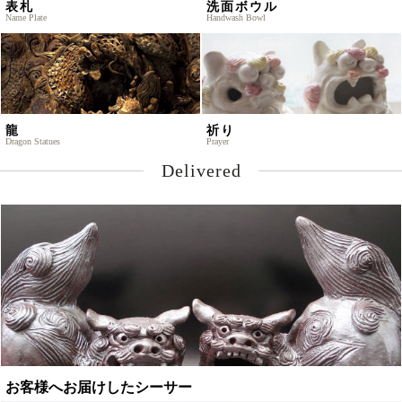
表札
洗面ボウル
Name Plate
Handwash Bowl
龍
祈り
Dragon Statues
Prayer
Delivered
お客様へお届けしたシーサー