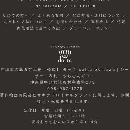
／
INSTAGRAM
FACEBOOK
／
／
／
初めての方へ
よくある質問
配送方法・送料について
／
／
／
お支払い方法について
お問い合わせ
運営会社
特定
／
商取引法に基づく表記
プライバシーポリシー
沖縄南の島陶芸工房【公式】 ダッタ datta.okinawa｜シー
サー・表札・やちむんギフト
沖縄県中頭郡読谷村字古堅273
098-957-1776
著作物は有限会社オキナワロイヤルクラフトに属します。無断
複写・転載を禁止します。
定休日：水曜・日曜 （不定休）
営業時間：11～17時
読谷村やちむんの里から車で14分