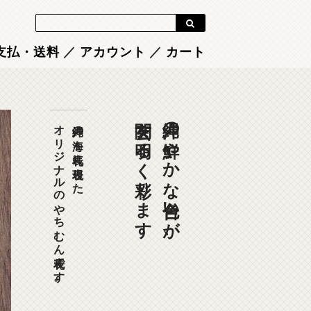
Blog
支払・送料
／
アカウント
／
カート
玄関を明るく彩ります
沖縄の鮮やかな色合いが、
オリジナルのやちむん表札です。
沖縄の海を表札に表現した