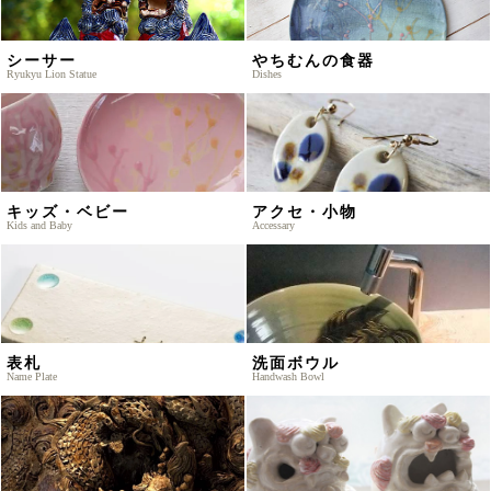
シーサー
やちむんの食器
Ryukyu Lion Statue
Dishes
キッズ・ベビー
アクセ・小物
Kids and Baby
Accessary
表札
洗面ボウル
Name Plate
Handwash Bowl