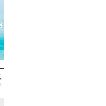
し
き
ふ