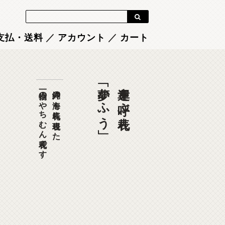
Blog
支払・送料
／
アカウント
／
カート
「夢かふう」
幸運を呼ぶ表札
一点物のやちむん表札です
沖縄の海を表札に表現した