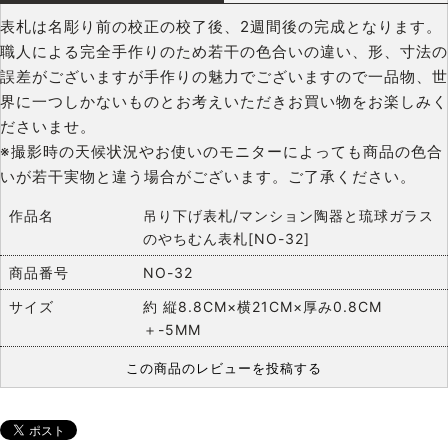
表札は名彫り前の校正の校了後、2週間後の完成となります。
職人による完全手作りのため若干の色合いの違い、形、寸法の
誤差がございますが手作りの魅力でございますので一品物、世
界に一つしかないものとお考えいただきお買い物をお楽しみく
ださいませ。
※撮影時の天候状況やお使いのモニターによっても商品の色合
いが若干実物と違う場合がございます。ご了承ください。
作品名
吊り下げ表札/マンション陶器と琉球ガラス
のやちむん表札[NO-32]
商品番号
NO-32
サイズ
約 縦8.8CM×横21CM×厚み0.8CM
＋-5MM
この商品のレビューを投稿する