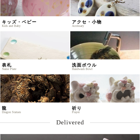
キッズ・ベビー
アクセ・小物
Kids and Baby
Accessary
表札
洗面ボウル
Name Plate
Handwash Bowl
龍
祈り
Dragon Statues
Prayer
Delivered