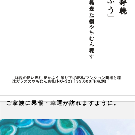
沖縄の海を表札に表現した一点物のやちむん表札です
縁起の良い表札 夢かふう 吊り下げ表札/マンション陶器と琉
球ガラスのやちむん表札[NO-32]｜35,000円(税別)
ご家族に果報・幸運が訪れますように。