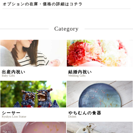
オプションの在庫・価格の詳細はコチラ
Category
出産内祝い
結婚内祝い
Baby Gifts
Wedding Gifts
シーサー
やちむんの食器
Ryukyu Lion Statue
Dishes