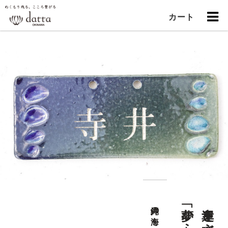
カート
「夢かふう」
幸運を呼ぶ表札