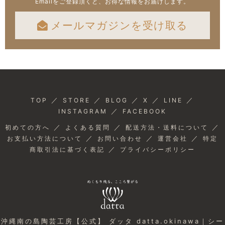
Emailをご登録頂くと、お得な情報をお届けします。
メールマガジンを受け取る
／
／
／
／
／
TOP
STORE
BLOG
X
LINE
／
INSTAGRAM
FACEBOOK
／
／
／
初めての方へ
よくある質問
配送方法・送料について
／
／
／
お支払い方法について
お問い合わせ
運営会社
特定
／
商取引法に基づく表記
プライバシーポリシー
沖縄南の島陶芸工房【公式】 ダッタ datta.okinawa｜シー