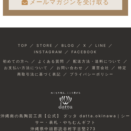
メールマガジンを受け取る
／
／
／
／
／
TOP
STORE
BLOG
X
LINE
／
INSTAGRAM
FACEBOOK
／
／
／
初めての方へ
よくある質問
配送方法・送料について
／
／
／
お支払い方法について
お問い合わせ
運営会社
特定
／
商取引法に基づく表記
プライバシーポリシー
沖縄南の島陶芸工房【公式】 ダッタ datta.okinawa｜シー
サー・表札・やちむんギフト
沖縄県中頭郡読谷村字古堅273