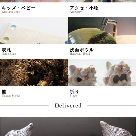
キッズ・ベビー
アクセ・小物
Kids and Baby
Accessary
表札
洗面ボウル
Name Plate
Handwash Bowl
龍
祈り
Dragon Statues
Prayer
Delivered