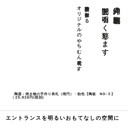
玄関を明るく彩ります
沖縄の陶板表札が
オリジナルのやちむん表札です。
陶芸家の製作する
陶器：焼き物の手作り表札（楕円）・飴色【陶板 NO-５】
｜25,926円(税別)
エントランスを明るいおもてなしの空間に