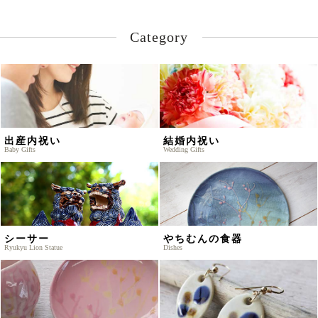
Category
出産内祝い
結婚内祝い
Baby Gifts
Wedding Gifts
シーサー
やちむんの食器
Ryukyu Lion Statue
Dishes