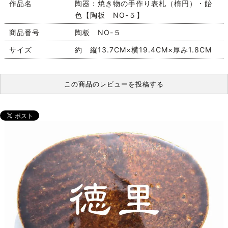
作品名
陶器：焼き物の手作り表札（楕円）・飴
色【陶板 NO-５】
商品番号
陶板 NO-５
サイズ
約 縦13.7CM×横19.4CM×厚み1.8CM
この商品のレビューを投稿する