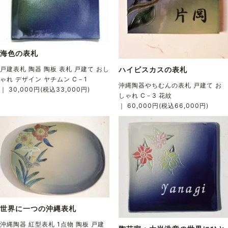
海色の表札
ハイビスカスの表札
戸建表札 陶器 陶板 表札 戸建て おし
ゃれ デザイン ヤチムン C－1
沖縄陶器やちむんの表札 戸建て お
｜ 30,000円(税込33,000円)
しゃれ C－3 花紋
｜ 60,000円(税込66,000円)
世界に一つの沖縄表札
沖縄陶器 紅型表札 1点物 陶板 戸建