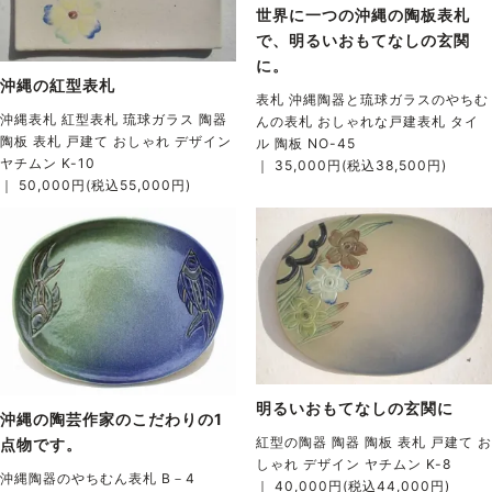
世界に一つの沖縄の陶板表札
で、明るいおもてなしの玄関
に。
沖縄の紅型表札
表札 沖縄陶器と琉球ガラスのやちむ
沖縄表札 紅型表札 琉球ガラス 陶器
んの表札 おしゃれな戸建表札 タイ
陶板 表札 戸建て おしゃれ デザイン
ル 陶板 NO-45
ヤチムン K-10
｜ 35,000円(税込38,500円)
｜ 50,000円(税込55,000円)
明るいおもてなしの玄関に
沖縄の陶芸作家のこだわりの1
紅型の陶器 陶器 陶板 表札 戸建て お
点物です。
しゃれ デザイン ヤチムン K-8
沖縄陶器のやちむん表札 B－4
｜ 40,000円(税込44,000円)