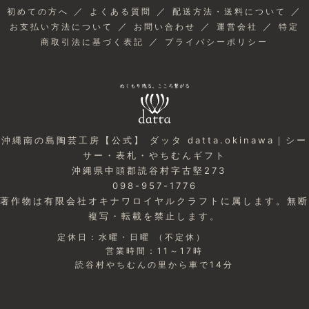
／
／
／
初めての方へ
よくある質問
配送方法・送料について
／
／
／
お支払い方法について
お問い合わせ
運営会社
特定
／
商取引法に基づく表記
プライバシーポリシー
沖縄南の島陶芸工房【公式】 ダッタ datta.okinawa｜シー
サー・表札・やちむんギフト
沖縄県中頭郡読谷村字古堅273
098-957-1776
著作物は有限会社オキナワロイヤルクラフトに属します。無断
複写・転載を禁止します。
定休日：水曜・日曜 （不定休）
営業時間：11～17時
読谷村やちむんの里から車で14分