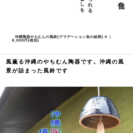
沖縄陶器やちむんの風鈴[グラデーション魚の絵柄] 4 ｜
6,000円(税別)
風薫る沖縄のやちむん陶器です。沖縄の風
景が詰まった風鈴です