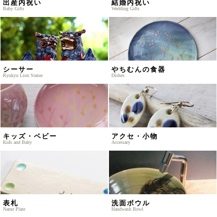
出産内祝い
結婚内祝い
Baby Gifts
Wedding Gifts
シーサー
やちむんの食器
Ryukyu Lion Statue
Dishes
キッズ・ベビー
アクセ・小物
Kids and Baby
Accessary
表札
洗面ボウル
Name Plate
Handwash Bowl