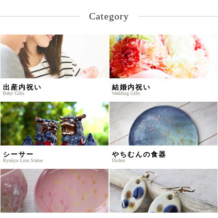
Category
出産内祝い
結婚内祝い
Baby Gifts
Wedding Gifts
シーサー
やちむんの食器
Ryukyu Lion Statue
Dishes