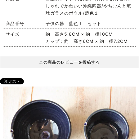
しゃれでかわいい沖縄陶器/やちむんと琉
球ガラスのボウル/藍色１
商品番号
子供の器 藍色１ セット
サイズ
約 高さ5.8CM × 約 径10CM
カップ：約 高さ6CM × 約 径7.2CM
この商品のレビューを投稿する