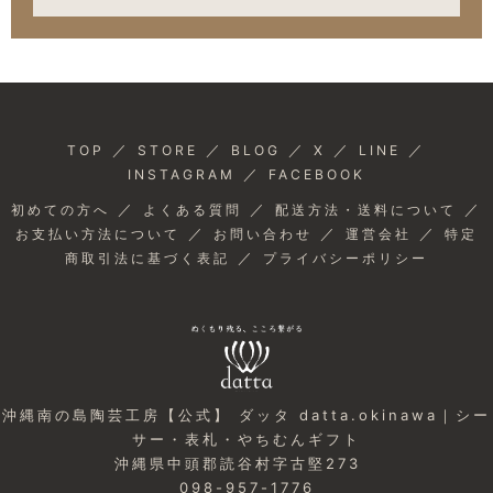
／
／
／
／
／
TOP
STORE
BLOG
X
LINE
／
INSTAGRAM
FACEBOOK
／
／
／
初めての方へ
よくある質問
配送方法・送料について
／
／
／
お支払い方法について
お問い合わせ
運営会社
特定
／
商取引法に基づく表記
プライバシーポリシー
沖縄南の島陶芸工房【公式】 ダッタ datta.okinawa｜シー
サー・表札・やちむんギフト
沖縄県中頭郡読谷村字古堅273
098-957-1776