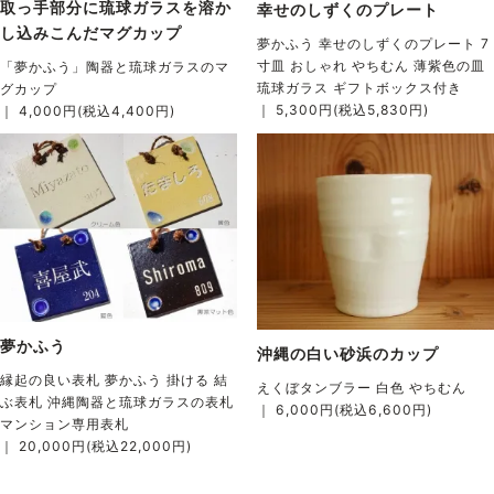
取っ手部分に琉球ガラスを溶か
幸せのしずくのプレート
し込みこんだマグカップ
夢かふう 幸せのしずくのプレート 7
寸皿 おしゃれ やちむん 薄紫色の皿
「夢かふう」陶器と琉球ガラスのマ
琉球ガラス ギフトボックス付き
グカップ
｜ 5,300円(税込5,830円)
｜ 4,000円(税込4,400円)
夢かふう
沖縄の白い砂浜のカップ
縁起の良い表札 夢かふう 掛ける 結
えくぼタンブラー 白色 やちむん
ぶ表札 沖縄陶器と琉球ガラスの表札
｜ 6,000円(税込6,600円)
マンション専用表札
｜ 20,000円(税込22,000円)