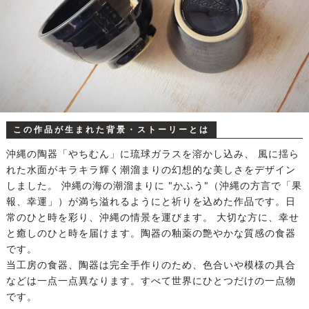
この作品が生まれた背景・ストーリーとは
沖縄の陶器「やちむん」に琉球ガラスを溶かし込み、 風に揺ら
れた水面がキラキラ輝く潮溜まりの幻想的な美しさをデザイン
しました。 沖縄の海の潮溜まりに "かふう"（沖縄の方言で「果
報、幸運」）が満ち溢れるようにと祈りを込めた作品です。日
常のひと時を彩り、沖縄の情景を運びます。 大切な方に、幸せ
と癒しのひと時を届けます。陶器の釉薬の艶やかな質感の食器
です。
当工房の食器、陶器は完全手作りのため、色合いや模様の具合
などは一点一点異なります。すべて世界にひとつだけの一点物
です。