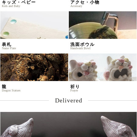
キッズ・ベビー
アクセ・小物
Kids and Baby
Accessary
表札
洗面ボウル
Name Plate
Handwash Bowl
龍
祈り
Dragon Statues
Prayer
Delivered