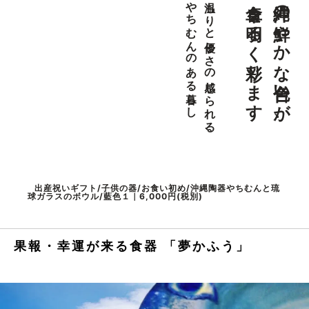
食卓を明るく彩ります
沖縄の鮮やかな色合いが、
やちむんのある暮らし
温もりと優しさの感じられる、
出産祝いギフト/子供の器/お食い初め/沖縄陶器やちむんと琉
球ガラスのボウル/藍色１｜6,000円(税別)
果報・幸運が来る食器 「夢かふう」