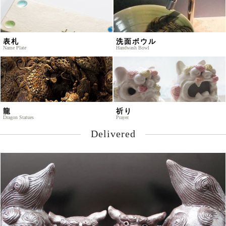
表札
洗面ボウル
Name Plate
Handwash Bowl
龍
祈り
Dragon Statues
Prayer
Delivered