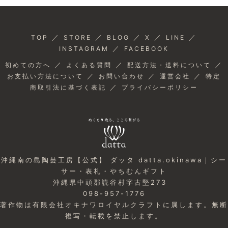
／
／
／
／
／
TOP
STORE
BLOG
X
LINE
／
INSTAGRAM
FACEBOOK
／
／
／
初めての方へ
よくある質問
配送方法・送料について
／
／
／
お支払い方法について
お問い合わせ
運営会社
特定
／
商取引法に基づく表記
プライバシーポリシー
沖縄南の島陶芸工房【公式】 ダッタ datta.okinawa｜シー
サー・表札・やちむんギフト
沖縄県中頭郡読谷村字古堅273
098-957-1776
著作物は有限会社オキナワロイヤルクラフトに属します。無断
複写・転載を禁止します。