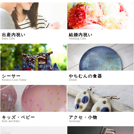
出産内祝い
結婚内祝い
Baby Gifts
Wedding Gifts
シーサー
やちむんの食器
Ryukyu Lion Statue
Dishes
キッズ・ベビー
アクセ・小物
Kids and Baby
Accessary