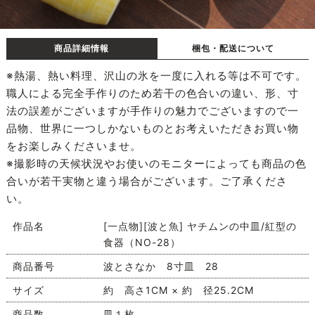
商品詳細情報
梱包・配送について
※熱湯、熱い料理、沢山の氷を一度に入れる等は不可です。
職人による完全手作りのため若干の色合いの違い、形、寸
法の誤差がございますが手作りの魅力でございますので一
品物、世界に一つしかないものとお考えいただきお買い物
をお楽しみくださいませ。
※撮影時の天候状況やお使いのモニターによっても商品の色
合いが若干実物と違う場合がございます。ご了承くださ
い。
作品名
[一点物][波と魚] ヤチムンの中皿/紅型の
食器（NO-28）
商品番号
波とさなか 8寸皿 28
サイズ
約 高さ1CM × 約 径25.2CM
商品数
皿１枚