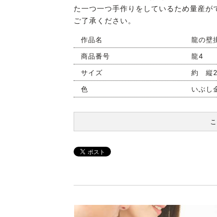
た一つ一つ手作りをしているため量産が
ご了承ください。
作品名
龍の壁
商品番号
龍4
サイズ
約 縦2
色
いぶし
こ