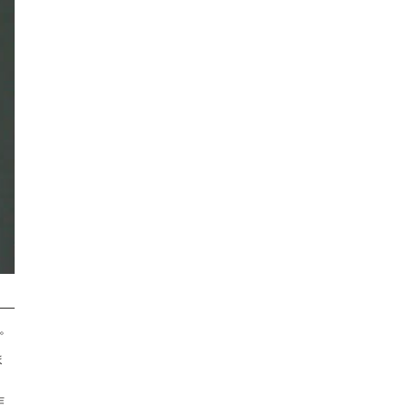
。
ま
作