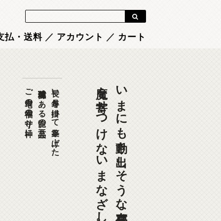
Blog
支払・送料
／
アカウント
／
カート
魔を寄せつけないまなざし。
いまにも動き出しそうな存在感、
ご自宅の幸福の守り神に。
琉球装飾である龍の工芸品。
長い年月を掛けて築き上げた