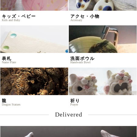
キッズ・ベビー
アクセ・小物
Kids and Baby
Accessary
表札
洗面ボウル
Name Plate
Handwash Bowl
龍
祈り
Dragon Statues
Prayer
Delivered