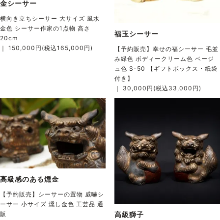
金シーサー
横向き立ちシーサー 大サイズ 風水
金色 シーサー作家の1点物 高さ
福玉シーサー
20cm
｜ 150,000円(税込165,000円)
【予約販売】幸せの福シーサー 毛並
み緑色 ボディークリーム色 ベージ
ュ色 S-50 【ギフトボックス・紙袋
付き】
｜ 30,000円(税込33,000円)
高級感のある燻金
【予約販売】シーサーの置物 威嚇シ
ーサー 小サイズ 燻し金色 工芸品 通
販
高級獅子