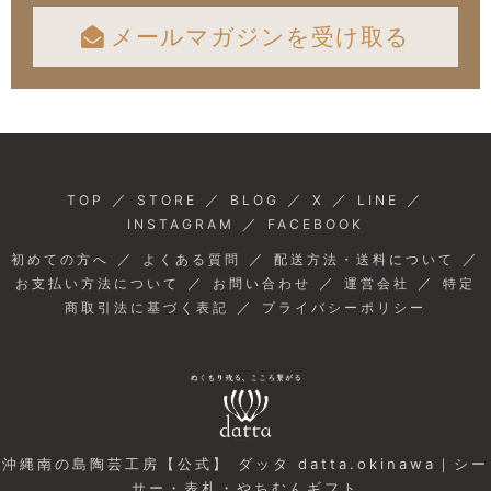
メールマガジンを受け取る
／
／
／
／
／
TOP
STORE
BLOG
X
LINE
／
INSTAGRAM
FACEBOOK
／
／
／
初めての方へ
よくある質問
配送方法・送料について
／
／
／
お支払い方法について
お問い合わせ
運営会社
特定
／
商取引法に基づく表記
プライバシーポリシー
沖縄南の島陶芸工房【公式】 ダッタ datta.okinawa｜シー
サー・表札・やちむんギフト