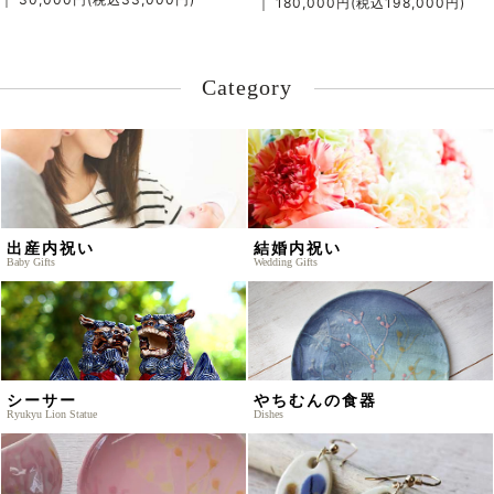
｜ 180,000円(税込198,000円)
Category
出産内祝い
結婚内祝い
Baby Gifts
Wedding Gifts
シーサー
やちむんの食器
Ryukyu Lion Statue
Dishes