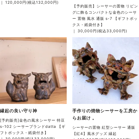
｜ 120,000円(税込132,000円)
【予約販売】シーサーの置物 リビン
グに飾るコンパクトな金色のシーサ
ー 置物 風水 通販 s-7 【ギフトボッ
クス・紙袋付き】
｜ 30,000円(税込33,000円)
縁起の良い守り神
手作りの焼物シーサーを工房か
らお届け 。
[予約販売]金色の風水シーサー 特豆
s-102 シーサーブランドdatta 【ギ
シーサーの置物 紅型シーサー 通販
フトボックス・紙袋付き】
【紅4】風水グッズ 縁起
｜ 30,000円(税込33,000円)