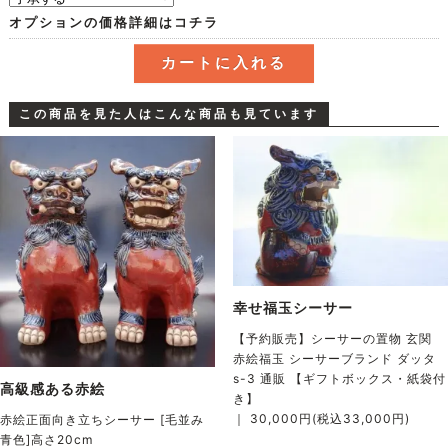
オプションの価格詳細はコチラ
この商品を見た人はこんな商品も見ています
幸せ福玉シーサー
【予約販売】シーサーの置物 玄関
赤絵福玉 シーサーブランド ダッタ
s-3 通販 【ギフトボックス・紙袋付
高級感ある赤絵
き】
｜ 30,000円(税込33,000円)
赤絵正面向き立ちシーサー [毛並み
青色]高さ20cm