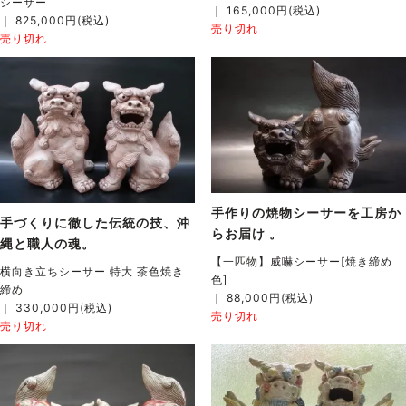
シーサー
｜ 165,000円(税込)
｜ 825,000円(税込)
売り切れ
売り切れ
手作りの焼物シーサーを工房か
手づくりに徹した伝統の技、沖
らお届け 。
縄と職人の魂。
【一匹物】威嚇シーサー[焼き締め
横向き立ちシーサー 特大 茶色焼き
色]
締め
｜ 88,000円(税込)
｜ 330,000円(税込)
売り切れ
売り切れ