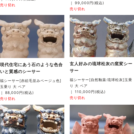
｜ 99,000円(税込)
売り切れ
売り切れ
玄人好みの琉球松灰の窯変シー
現代住宅にあう石のような色合
サー
いと質感のシーサー
福シーサー[自然釉薬:琉球松灰]玉乗
福シーサー[赤絵毛並みベージュ色]
り 大 ペア
玉乗り 大 ペア
｜ 110,000円(税込)
｜ 88,000円(税込)
売り切れ
売り切れ