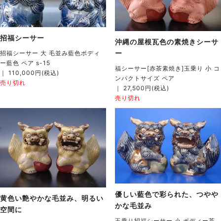
招福シーサー
沖縄の屋根瓦色の素焼きシーサ
ー
招福シーサー 大 毛並み藍色ボディ
ー藍色 ペア s-15
福シーサー[赤茶素焼き]玉乗り 小 コ
｜ 110,000円(税込)
ンパクトサイズ ペア
売り切れ
｜ 27,500円(税込)
売り切れ
優しい藍色で彩られた、つやや
黄色い艶やかな毛並み、明るい
かな毛並み
空間に
玉乗り招福シーサー 小 ボディー茶