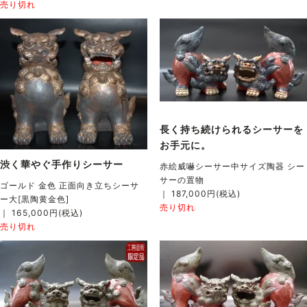
売り切れ
長く持ち続けられるシーサーを
お手元に。
渋く華やぐ手作りシーサー
赤絵威嚇シーサー中サイズ陶器 シー
サーの置物
ゴールド 金色 正面向き立ちシーサ
｜ 187,000円(税込)
ー大[黒陶黄金色]
売り切れ
｜ 165,000円(税込)
売り切れ