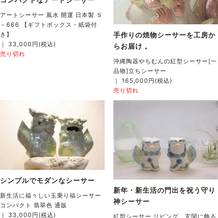
アートシーサー 風水 開運 日本製 Ｓ
－666 【ギフトボックス・紙袋付
き】
手作りの焼物シーサーを工房か
｜ 33,000円(税込)
らお届け 。
売り切れ
沖縄陶器やちむんの紅型シーサー[一
品物]立ちシーサー
｜ 165,000円(税込)
売り切れ
シンプルでモダンなシーサー
新年・新生活の門出を祝う守り
新生活に福々しい玉乗り福シーサー
神シーサー
コンパクト 翡翠色 通販
｜ 33,000円(税込)
紅型シーサー リビング、玄関に飾る