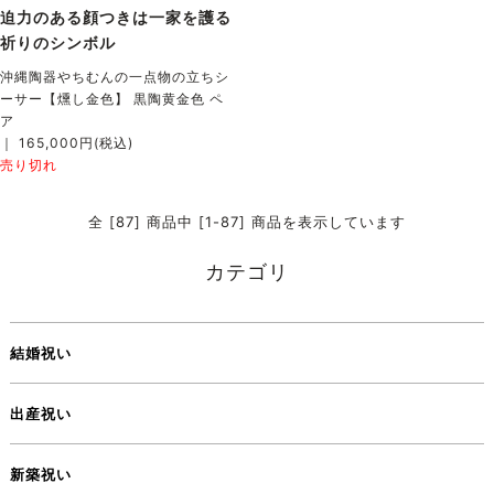
迫力のある顔つきは一家を護る
祈りのシンボル
沖縄陶器やちむんの一点物の立ちシ
ーサー【燻し金色】 黒陶黄金色 ペ
ア
｜ 165,000円(税込)
売り切れ
全 [87] 商品中 [1-87] 商品を表示しています
カテゴリ
結婚祝い
出産祝い
新築祝い