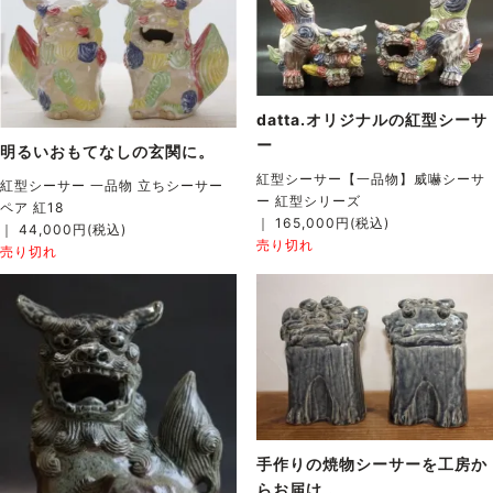
datta.オリジナルの紅型シーサ
ー
明るいおもてなしの玄関に。
紅型シーサー【一品物】威嚇シーサ
紅型シーサー 一品物 立ちシーサー
ー 紅型シリーズ
ペア 紅18
｜ 165,000円(税込)
｜ 44,000円(税込)
売り切れ
売り切れ
手作りの焼物シーサーを工房か
らお届け 。