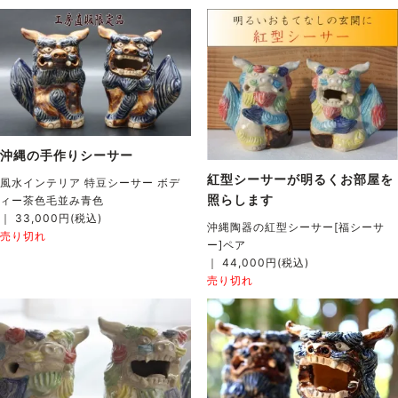
沖縄の手作りシーサー
紅型シーサーが明るくお部屋を
風水インテリア 特豆シーサー ボデ
照らします
ィー茶色毛並み青色
｜ 33,000円(税込)
沖縄陶器の紅型シーサー[福シーサ
売り切れ
ー]ペア
｜ 44,000円(税込)
売り切れ