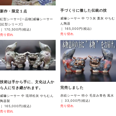
手づくりに徹した伝統の技
新作・限定１点
威嚇シーサー 中 ワラ灰 藁灰 やちむ
紅型シーサー[一品物]威嚇シーサー
ん陶器
[紅型シリーズ]
｜ 165,000円(税込)
｜ 170,500円(税込)
売り切れ
売り切れ
技術は手から手に、文化は人か
完売しました
ら人に引き継がれます。
赤絵シーサー 特小 毛並み青色 風水
威嚇シーサー 中 琉球松灰 やちむん
｜ 33,000円(税込)
陶器製
売り切れ
｜ 165,000円(税込)
売り切れ