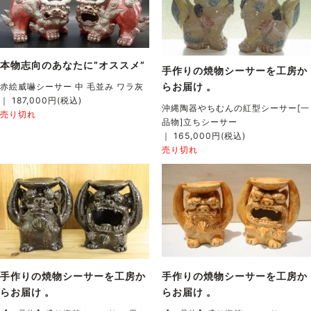
本物志向のあなたに”オススメ”
手作りの焼物シーサーを工房か
らお届け 。
赤絵威嚇シーサー 中 毛並み ワラ灰
｜ 187,000円(税込)
沖縄陶器やちむんの紅型シーサー[一
売り切れ
品物]立ちシーサー
｜ 165,000円(税込)
売り切れ
手作りの焼物シーサーを工房か
手作りの焼物シーサーを工房か
らお届け 。
らお届け 。