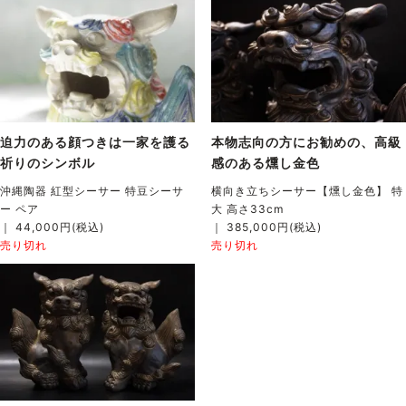
迫力のある顔つきは一家を護る
本物志向の方にお勧めの、高級
祈りのシンボル
感のある燻し金色
沖縄陶器 紅型シーサー 特豆シーサ
横向き立ちシーサー【燻し金色】 特
ー ペア
大 高さ33cm
｜ 44,000円(税込)
｜ 385,000円(税込)
売り切れ
売り切れ