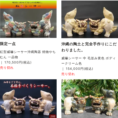
限定一点
沖縄の陶土と完全手作りにこだ
わりました。
紅型威嚇シーサー沖縄陶器 焼物やち
むん 一品物
威嚇シーサー 中 毛並み黄色 ボディ
｜ 170,500円(税込)
ークリーム色
売り切れ
｜ 154,000円(税込)
売り切れ