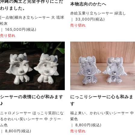
沖縄の陶土と完全手作りにこだ
本物志向のかたへ
わりました。
赤絵玉乗り立ちシーサー 緑流し
[一点物]横向き立ちシーサー 大 琉球
｜ 33,000円(税込)
松灰
売り切れ
｜ 165,000円(税込)
売り切れ
シーサーの表情に心が和みます
にっこりシーサーに心も和みま
♪
す
ニャロメシーサー ほっこり笑顔にな
福よ来い、かわいい笑いシーサー 中
るかわいい笑いシーサー 中 クリー
紫色
ム色
｜ 8,800円(税込)
｜ 8,800円(税込)
売り切れ