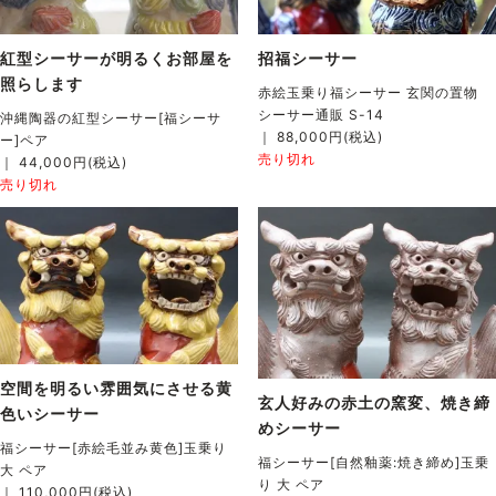
紅型シーサーが明るくお部屋を
招福シーサー
照らします
赤絵玉乗り福シーサー 玄関の置物
シーサー通販 S-14
沖縄陶器の紅型シーサー[福シーサ
｜ 88,000円(税込)
ー]ペア
売り切れ
｜ 44,000円(税込)
売り切れ
空間を明るい雰囲気にさせる黄
玄人好みの赤土の窯変、焼き締
色いシーサー
めシーサー
福シーサー[赤絵毛並み黄色]玉乗り
福シーサー[自然釉薬:焼き締め]玉乗
大 ペア
り 大 ペア
｜ 110,000円(税込)