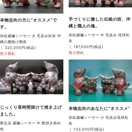
手づくりに徹した伝統の技、沖
本物志向の方に”オススメ”で
縄と職人の魂。
す。
赤絵威嚇シーサー 中 毛並み 琉球松
赤絵威嚇シーサー 大 毛並み松灰 沖
灰
縄の魔除け陶器
｜ 187,000円(税込)
｜ 220,000円(税込)
売り切れ
売り切れ
じっくり長時間掛けて焼き上げ
本物志向のあなたに”オススメ”
ました。
赤絵威嚇シーサー 小 毛並み琉球松
限定品 威嚇シーサー 中 艶焼き締め
灰
色
｜ 132,000円(税込)