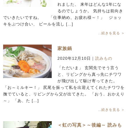
れました、 来年はどんな1年にな
るのでしょうか。 気持ちは前向き
でいきたいですね。 「仕事納め、お疲れ様～！」 ジョッ
キをぶつけ合い、 ビールを流し […]
...続きを見る ＞
家族鍋
2020年12月10日
｜
読みもの
「ただいま」 玄関先でそう言う
と、リビングから真っ先にチワワ
が飛び出して駆け寄ってきた。
「お～ミルキー！」 尻尾を振って私を出迎えてくれたチワワを
撫でていると、リビングから父が出てきた。 「おう、おかえり
～」 「あ、た […]
...続きを見る ＞
＜虹の写真＞～後編～ 読みも