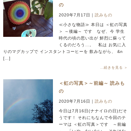
の
2020年7月17日
｜
読みもの
≪小さな物語≫ 本日は ＜虹の写真
＞ ～後編～ です なぜ、今 学生
時代の頃の思い出が 鮮烈に蘇って
くるのだろう…。 私は お気に入
りのマグカップで インスタントコーヒーを 飲みながら、 &n
[…]
...続きを見る ＞
＜虹の写真＞～前編～ 読みも
の
2020年7月16日
｜
読みもの
今日は7月16日(ナナイロの日)だそ
うです！ それにちなんで今回のテ
ーマは ＜虹の写真＞です ～前編
～ 「いや、ないない。 それはな