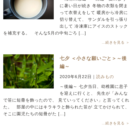
に暑い日が続き 冬物の衣類を閉ま
って衣替えをして 暖房から冷房に
切り替えて、 サンダルを引っ張り
出して 冷凍庫にアイスのストック
を補充する。 そんな5月の中旬ごろ […]
...続きを見る ＞
七夕 ＜小さな願いごと＞～後
編～
2020年6月22日
｜
読みもの
～後編～ 七夕当日、幼稚園に息子
を迎えに行くと、 先生が「みんな
で笹に短冊を飾ったので、 見ていってください」と言ってくれ
た。 部屋の中にはキラキラと飾られた笹が 立てかけられて、
そこに園児たちの短冊がた […]
...続きを見る ＞