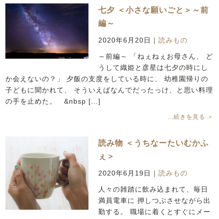
七夕 ＜小さな願いごと＞～前
編～
2020年6月20日
｜
読みもの
～前編～ 「ねぇねぇお母さん、 ど
うして織姫と彦星は七夕の時にし
か会えないの？」 夕飯の支度をしている時に、 幼稚園帰りの
子どもに聞かれて、 そういえばなんでだったっけ、と思い料理
の手を止めた。 &nbsp […]
...続きを見る ＞
読み物 ＜うちなーたいむかふ
ぇ＞
2020年6月19日
｜
読みもの
人々の雑踏に飲み込まれて、毎日
満員電車に 押しつぶさせながら出
勤する。 職場に着くとすぐにメー