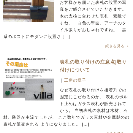
お客様から届いた表札の設置の写
真をご紹介させていただきます。
木の支柱に合わせた表札 素敵で
すね。 白色の壁面、アーチのタ
イル張りがおしゃれですね。 黒
系のポストにモダンに設置さ […]
...続きを見る ＞
表札の取り付けの注意点|取り
付けについて
｜
工房の様子
なぜ表札の取り付けを接着剤での
固定にこだわるのか。 表札のボル
ト止めはガラス表札が販売されて
から。 当初表札の素材は木材、石
材、陶器が主流でしたが、 ここ数年でガラス素材や金属製のの
表札が販売される ようになりました。 […]