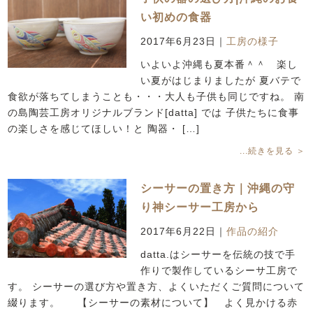
い初めの食器
2017年6月23日
｜
工房の様子
いよいよ沖縄も夏本番＾＾ 楽し
い夏がはじまりましたが 夏バテで
食欲が落ちてしまうことも・・・大人も子供も同じですね。 南
の島陶芸工房オリジナルブランド[datta] では 子供たちに食事
の楽しさを感じてほしい！と 陶器・ […]
...続きを見る ＞
シーサーの置き方｜沖縄の守
り神シーサー工房から
2017年6月22日
｜
作品の紹介
datta.はシーサーを伝統の技で手
作りで製作しているシーサ工房で
す。 シーサーの選び方や置き方、よくいただくご質問について
綴ります。 【シーサーの素材について】 よく見かける赤