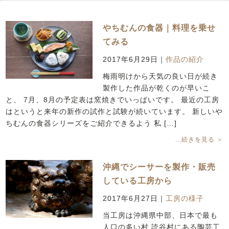
やちむんの食器｜料理を乗せ
てみる
2017年6月29日
｜
作品の紹介
梅雨明けから天気の良い日が続き
製作した作品が乾くのが早いこ
と、 7月、8月の予定表は窯焼きでいっぱいです。 最近の工房
はというと来年の新作の試作と試験が続いています。 新しいや
ちむんの食器シリーズをご紹介できるよう 私 […]
...続きを見る ＞
沖縄でシーサーを製作・販売
している工房から
2017年6月27日
｜
工房の様子
当工房は沖縄県中部、日本で最も
人口の多い村 読谷村にある陶芸工