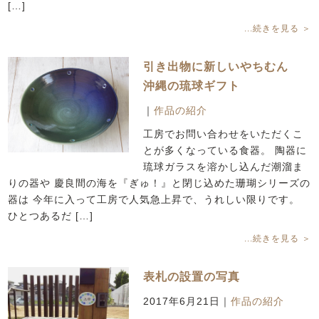
[…]
...続きを見る ＞
引き出物に新しいやちむん
沖縄の琉球ギフト
｜
作品の紹介
工房でお問い合わせをいただくこ
とが多くなっている食器。 陶器に
琉球ガラスを溶かし込んだ潮溜ま
りの器や 慶良間の海を『ぎゅ！』と閉じ込めた珊瑚シリーズの
器は 今年に入って工房で人気急上昇で、うれしい限りです。
ひとつあるだ […]
...続きを見る ＞
表札の設置の写真
2017年6月21日
｜
作品の紹介