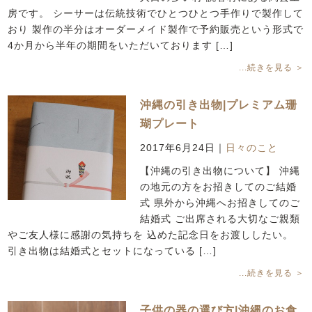
房です。 シーサーは伝統技術でひとつひとつ手作りで製作して
おり 製作の半分はオーダーメイド製作で予約販売という形式で
4か月から半年の期間をいただいております […]
...続きを見る ＞
沖縄の引き出物|プレミアム珊
瑚プレート
2017年6月24日
｜
日々のこと
【沖縄の引き出物について】 沖縄
の地元の方をお招きしてのご結婚
式 県外から沖縄へお招きしてのご
結婚式 ご出席される大切なご親類
やご友人様に感謝の気持ちを 込めた記念日をお渡ししたい。
引き出物は結婚式とセットになっている […]
...続きを見る ＞
子供の器の選び方|沖縄のお食