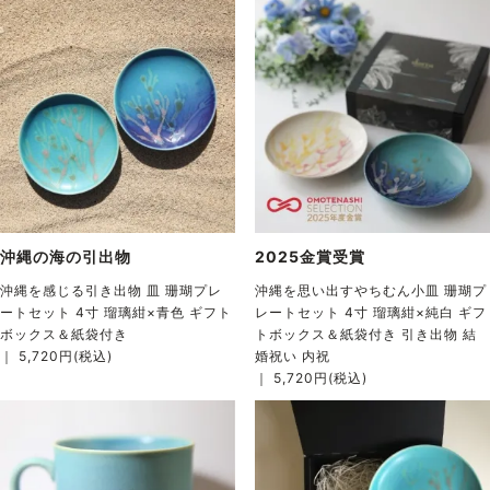
沖縄の海の引出物
2025金賞受賞
沖縄を感じる引き出物 皿 珊瑚プレ
沖縄を思い出すやちむん小皿 珊瑚プ
ートセット 4寸 瑠璃紺×青色 ギフト
レートセット 4寸 瑠璃紺×純白 ギフ
ボックス＆紙袋付き
トボックス＆紙袋付き 引き出物 結
｜ 5,720円(税込)
婚祝い 内祝
｜ 5,720円(税込)