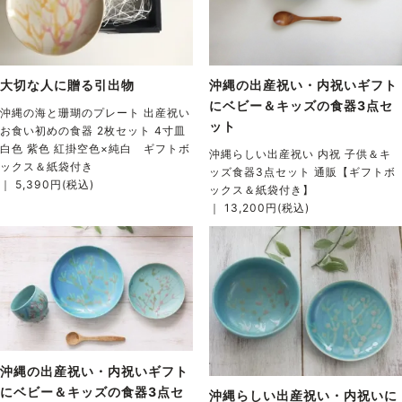
大切な人に贈る引出物
沖縄の出産祝い・内祝いギフト
にベビー＆キッズの食器3点セ
沖縄の海と珊瑚のプレート 出産祝い
ット
お食い初めの食器 2枚セット 4寸皿
白色 紫色 紅掛空色×純白 ギフトボ
沖縄らしい出産祝い 内祝 子供＆キ
ックス＆紙袋付き
ッズ食器3点セット 通販【ギフトボ
｜ 5,390円(税込)
ックス＆紙袋付き】
｜ 13,200円(税込)
沖縄の出産祝い・内祝いギフト
にベビー＆キッズの食器3点セ
沖縄らしい出産祝い・内祝いに