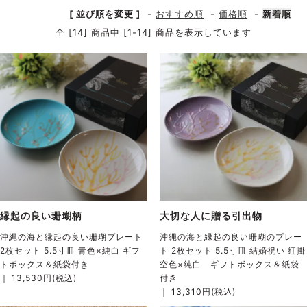
[ 並び順を変更 ]
-
おすすめ順
-
価格順
-
新着順
全 [14] 商品中 [1-14] 商品を表示しています
縁起の良い珊瑚柄
大切な人に贈る引出物
沖縄の海と縁起の良い珊瑚プレート
沖縄の海と縁起の良い珊瑚のプレー
2枚セット 5.5寸皿 青色×純白 ギフ
ト 2枚セット 5.5寸皿 結婚祝い 紅掛
トボックス＆紙袋付き
空色×純白 ギフトボックス＆紙袋
｜ 13,530円(税込)
付き
｜ 13,310円(税込)