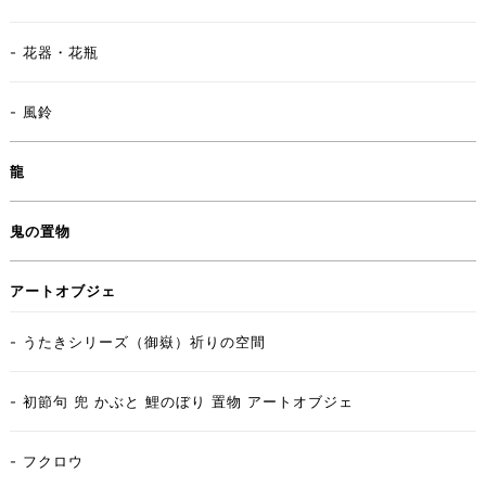
- 花器・花瓶
- 風鈴
龍
鬼の置物
アートオブジェ
- うたきシリーズ（御嶽）祈りの空間
- 初節句 兜 かぶと 鯉のぼり 置物 アートオブジェ
- フクロウ