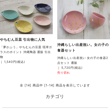
やちむん豆皿 引出物に人気
沖縄らしい出産祝い。女の子の
「夢かふう」やちむんの豆皿 琉球ガ
食器セット
ラスのポイント 沖縄陶器 通販 引出
物
沖縄らしい出産祝い 女の子の食器2
｜ 1,540円(税込)
点セット 通販
｜ 5,720円(税込)
売り切れ
全 [14] 商品中 [1-14] 商品を表示しています
カテゴリ