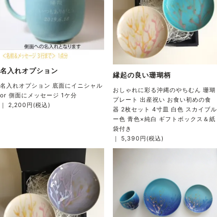
名入れオプション
縁起の良い珊瑚柄
名入れオプション 底面にイニシャル
おしゃれに彩る沖縄のやちむん 珊瑚
or 側面にメッセージ 1ケ分
プレート 出産祝い お食い初めの食
｜ 2,200円(税込)
器 2枚セット 4寸皿 白色 スカイブル
ー色 青色×純白 ギフトボックス＆紙
袋付き
｜ 5,390円(税込)